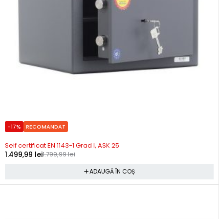
-17%
RECOMANDAT
In stoc
Seif certificat EN 1143-1 Grad I, ASK 25
1.499,99
lei
1.799,99
lei
ADAUGĂ ÎN COȘ