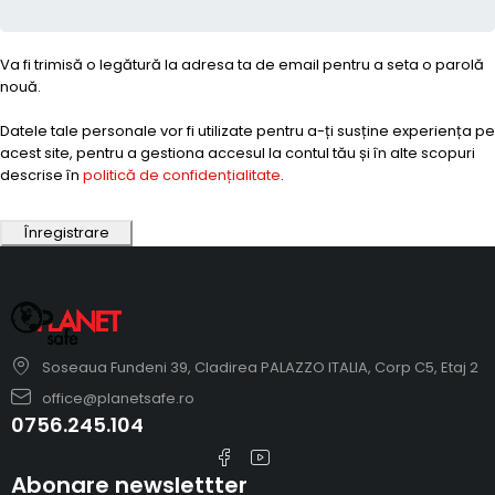
Va fi trimisă o legătură la adresa ta de email pentru a seta o parolă
nouă.
Datele tale personale vor fi utilizate pentru a-ți susține experiența pe
acest site, pentru a gestiona accesul la contul tău și în alte scopuri
descrise în
politică de confidențialitate
.
Înregistrare
Soseaua Fundeni 39, Cladirea PALAZZO ITALIA, Corp C5, Etaj 2
office@planetsafe.ro
0756.245.104
Abonare newslettter