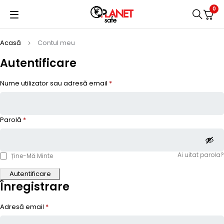
0
Acasă
Contul meu
Autentificare
Nume utilizator sau adresă email
*
Parolă
*
Ai uitat parola?
Ține-Mă Minte
Autentificare
Înregistrare
Adresă email
*