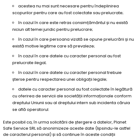
acestea nu mai sunt necesare pentru îndeplinirea
scopurilor pentru care au fost colectate sau prelucrate;
în cazul în care este retras consimțământul și nu există
niciun alt temei juridic pentru prelucrare;
în cazul în care persoana vizată se opune prelucrării și nu
există motive legitime care să prevaleze;
în cazul în care datele cu caracter personal au fost
prelucrate ilegal;
în cazul în care datele cu caracter personal trebuie
șterse pentru respectarea unei obligații legale;
datele cu caracter personal au fost colectate în legătură
cu oferirea de servicii ale societății informaționale conform
dreptului Uniunii sau al dreptului intern sub incidenta căruia
se află operatorul.
Este posibil ca, în urma solicitării de ștergere a datelor, Planet
Safe Service SRL să anonimizeze aceste date (lipsindu-le astfel
de caracterul personal) și să continue în aceste condiții