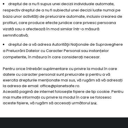
dreptul de a nu fi supus unei decizii individuale automate,
respectiv dreptul de a nu fi subiectul unei decizii luate numai pe
baza unor activități de prelucrare automate, inclusiv crearea de
profiluri, care produce efecte juridice care privesc persoana
vizată sau o afectează în mod similar într-o măsură
semnificativă;
dreptul de a vă adresa Autorităţii Naţionale de Supraveghere
a Prelucrării Datelor cu Caracter Personal sau instanțelor
competente, în măsura în care considerați necesar.
Pentru orice întrebări suplimentare cu privire la modul în care
datele cu caracter personal sunt prelucrate și pentru a vă
exercita drepturile menționate mai sus, vă rugăm să vă adresați
la adresa de email: office@planetsafe.ro.
Această pagină de internet folosește fișiere de tip cookie. Pentru
mai multe informații cu privire la modul în care se folosesc
aceste fișiere, vă rugăm să accesați următorul
.
link