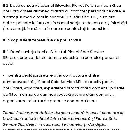
II.2.
Dacă sunteți vizitator al Site-ului, Planet Safe Service SRL va
prelucra datele dumneavoastră cu caracter personal pe care le
furnizați în mod direct în contextul utilizării Site-ului, cum ar fi
datele pe care le furnizați în cadrul secțiunii de contact / întrebări
/ reclamații, în măsura în care ne contactați în acest fel.
III. Scopurile și temeiurile de prelucrării
III.1.
Dacă sunteți client al Site-ului, Planet Safe Service
SRL prelucrează datele dumneavoastră cu caracter personal
astfel:
pentru desfășurarea relației contractuale dintre
dumneavoastră şi Planet Safe Service SRL, respectiv pentru
preluarea, validarea, expedierea şi facturarea comenzii plasate
pe Site, informarea dumneavoastră asupra stării comenzii,
organizarea returului de produse comandate etc.
Temei: Prelucrarea datelor dumneavoastră în acest scop are la
bază contractul încheiat între dumneavoastră și Planet Safe
Service SRL, definit în cuprinsul Termenelor și Condițiilor.