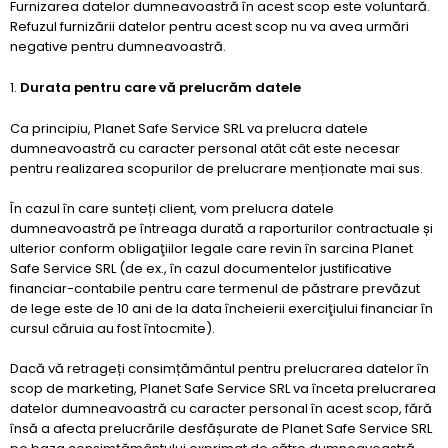
Furnizarea datelor dumneavoastră în acest scop este voluntară.
Refuzul furnizării datelor pentru acest scop nu va avea urmări
negative pentru dumneavoastră.
Durata pentru care vă prelucrăm datele
Ca principiu, Planet Safe Service SRL va prelucra datele
dumneavoastră cu caracter personal atât cât este necesar
pentru realizarea scopurilor de prelucrare menționate mai sus.
În cazul în care sunteți client, vom prelucra datele
dumneavoastră pe întreaga durată a raporturilor contractuale și
ulterior conform obligaţiilor legale care revin în sarcina Planet
Safe Service SRL (de ex., în cazul documentelor justificative
financiar-contabile pentru care termenul de păstrare prevăzut
de lege este de 10 ani de la data încheierii exerciţiului financiar în
cursul căruia au fost întocmite).
Dacă vă retrageți consimțământul pentru prelucrarea datelor în
scop de marketing, Planet Safe Service SRL va înceta prelucrarea
datelor dumneavoastră cu caracter personal în acest scop, fără
însă a afecta prelucrările desfășurate de Planet Safe Service SRL