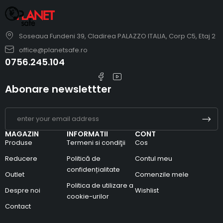
Soseaua Fundeni 39, Cladirea PALAZZO ITALIA, Corp C5, Etaj 2
office@planetsafe.ro
0756.245.104
Abonare newslettter
MAGAZIN
INFORMATII
CONT
Produse
Termeni si condiţii
Cos
Reducere
Politică de
Contul meu
confidențialitate
Outlet
Comenzile mele
Politica de utilizare a
Despre noi
Wishlist
cookie-urilor
Contact