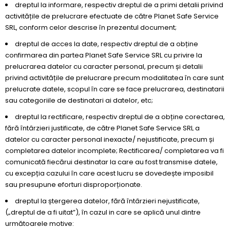
dreptul la informare, respectiv dreptul de a primi detalii privind
activitățile de prelucrare efectuate de către Planet Safe Service
SRL, conform celor descrise în prezentul document;
dreptul de acces la date, respectiv dreptul de a obține
confirmarea din partea Planet Safe Service SRL cu privire la
prelucrarea datelor cu caracter personal, precum și detalii
privind activitățile de prelucrare precum modalitatea în care sunt
prelucrate datele, scopul în care se face prelucrarea, destinatarii
sau categoriile de destinatari ai datelor, etc;
dreptul la rectificare, respectiv dreptul de a obține corectarea,
fără întârzieri justificate, de către Planet Safe Service SRL a
datelor cu caracter personal inexacte/ nejustificate, precum și
completarea datelor incomplete; Rectificarea/ completarea va fi
comunicată fiecărui destinatar la care au fost transmise datele,
cu excepția cazului în care acest lucru se dovedește imposibil
sau presupune eforturi disproporționate.
dreptul la ștergerea datelor, fără întârzieri nejustificate,
(„dreptul de a fi uitat”), în cazul in care se aplică unul dintre
următoarele motive: