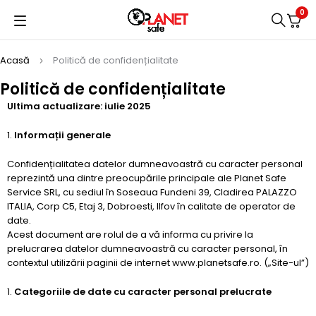
0
Acasă
Politică de confidențialitate
Politică de confidențialitate
Ultima actualizare: iulie 2025
Informații generale
Confidențialitatea datelor dumneavoastră cu caracter personal
reprezintă una dintre preocupările principale ale Planet Safe
Service SRL, cu sediul în Soseaua Fundeni 39, Cladirea PALAZZO
ITALIA, Corp C5, Etaj 3, Dobroesti, Ilfov în calitate de operator de
date.
Acest document are rolul de a vă informa cu privire la
prelucrarea datelor dumneavoastră cu caracter personal, în
contextul utilizării paginii de internet www.planetsafe.ro. („Site-ul”)
Categoriile de date cu caracter personal prelucrate