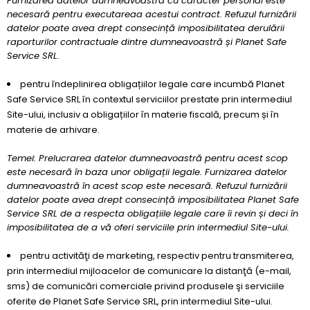
Furnizarea datelor dumneavoastră cu caracter personal este
necesară pentru executareaa acestui contract. Refuzul furnizării
datelor poate avea drept consecință imposibilitatea derulării
raporturilor contractuale dintre dumneavoastră și Planet Safe
Service SRL.
pentru îndeplinirea obligațiilor legale care incumbă Planet
Safe Service SRL în contextul serviciilor prestate prin intermediul
Site-ului, inclusiv a obligațiilor în materie fiscală, precum și în
materie de arhivare.
Temei: Prelucrarea datelor dumneavoastră pentru acest scop
este necesară în baza unor obligații legale. Furnizarea datelor
dumneavoastră în acest scop este necesară. Refuzul furnizării
datelor poate avea drept consecință imposibilitatea Planet Safe
Service SRL de a respecta obligațiile legale care îi revin și deci în
imposibilitatea de a vă oferi serviciile prin intermediul Site-ului.
pentru activităţi de marketing, respectiv pentru transmiterea,
prin intermediul mijloacelor de comunicare la distanţă (e-mail,
sms) de comunicări comerciale privind produsele şi serviciile
oferite de Planet Safe Service SRL, prin intermediul Site-ului.