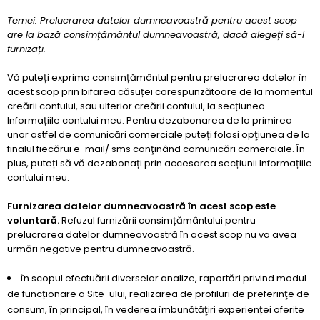
Temei: Prelucrarea datelor dumneavoastră pentru acest scop
are la bază consimțământul dumneavoastră, dacă alegeți să-l
furnizați.
Vă puteți exprima consimțământul pentru prelucrarea datelor în
acest scop prin bifarea căsuței corespunzătoare de la momentul
creării contului, sau ulterior creării contului, la secțiunea
Informațiile contului meu. Pentru dezabonarea de la primirea
unor astfel de comunicări comerciale puteți folosi opţiunea de la
finalul fiecărui e-mail/ sms conţinând comunicări comerciale. În
plus, puteți să vă dezabonați prin accesarea secțiunii Informațiile
contului meu.
Furnizarea datelor dumneavoastră în acest scop este
voluntară.
Refuzul furnizării consimțământului pentru
prelucrarea datelor dumneavoastră în acest scop nu va avea
urmări negative pentru dumneavoastră.
în scopul efectuării diverselor analize, raportări privind modul
de funcționare a Site-ului, realizarea de profiluri de preferinţe de
consum, în principal, în vederea îmbunătăţiri experienței oferite