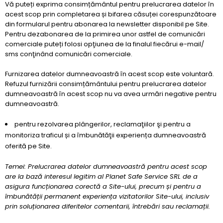
Vă puteți exprima consimțământul pentru prelucrarea datelor în
acest scop prin completarea și bifarea căsuței corespunzătoare
din formularul pentru abonarea la newsletter disponibil pe Site.
Pentru dezabonarea de la primirea unor astfel de comunicări
comerciale puteți folosi opţiunea de la finalul fiecărui e-mail/
sms conţinând comunicări comerciale.
Furnizarea datelor dumneavoastră în acest scop este voluntară.
Refuzul furnizării consimțământului pentru prelucrarea datelor
dumneavoastră în acest scop nu va avea urmări negative pentru
dumneavoastră.
pentru rezolvarea plângerilor, reclamaţiilor şi pentru a
monitoriza traficul și a îmbunătăţii experiența dumneavoastră
oferită pe Site.
Temei: Prelucrarea datelor dumneavoastră pentru acest scop
are la bază interesul legitim al Planet Safe Service SRL de a
asigura funcționarea corectă a Site-ului, precum și pentru a
îmbunătății permanent experiența vizitatorilor Site-ului, inclusiv
prin soluționarea diferitelor comentarii, întrebări sau reclamații.