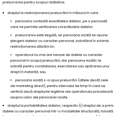
prelucrarea pentru scopuri statistice;
dreptul la restricționarea prelucrării în măsura în care :
persoana contestă exactitatea datelor, pe o perioadă
care ne permite verificarea corectitudinii datelor;
prelucrarea este ilegală, iar persoana vizată se opune
ștergerii datelor cu caracter personal, solicitând în schimb
restricționarea utilizării lor;
operatorul nu mai are nevoie de datele cu caracter
personal în scopul prelucrării, dar persoana vizată i le
solicită pentru constatarea, exercitarea sau apărarea unui
drept în instanță; sau
persoana vizată s-a opus prelucrării (altele decât cele
de marketing direct), pentru intervalul de timp în care se
verifică dacă drepturile legitime ale operatorului prevalează
asupra celor ale persoanei vizate.
dreptul la portabilitatea datelor, respectiv (i) dreptul de a primi
datele cu caracter personal într-o modalitate structurată, folosită