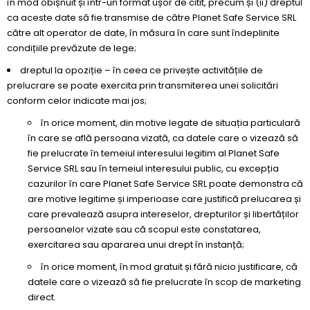
în mod obișnuit și într-un format ușor de citit, precum și (ii) dreptul
ca aceste date să fie transmise de către Planet Safe Service SRL
către alt operator de date, în măsura în care sunt îndeplinite
condițiile prevăzute de lege;
dreptul la opoziție – în ceea ce privește activitățile de
prelucrare se poate exercita prin transmiterea unei solicitări
conform celor indicate mai jos;
în orice moment, din motive legate de situația particulară
în care se află persoana vizată, ca datele care o vizează să
fie prelucrate în temeiul interesului legitim al Planet Safe
Service SRL sau în temeiul interesului public, cu excepția
cazurilor în care Planet Safe Service SRL poate demonstra că
are motive legitime și imperioase care justifică prelucarea și
care prevalează asupra intereselor, drepturilor și libertăților
persoanelor vizate sau că scopul este constatarea,
exercitarea sau apararea unui drept în instanță;
în orice moment, în mod gratuit și fără nicio justificare, că
datele care o vizează să fie prelucrate în scop de marketing
direct.