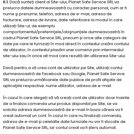
II.1.
Dacă sunteți client al Site-ului, Planet Safe Service SRL va
prelucra datele dumneavoastră cu caracter personal, cum ar fi
nume şi prenume, telefon, adresa de e-mail, adresa de
facturare, adresa de livrare, date referitoare la modul în care
utilizați Site-ul, de exemplu
comportamentul/preferinţele/obişnuințele dumneavoastră în
cadrul Planet Safe Service SRL, precum și orice alte categorii de
date pe care le furnizați în mod direct în contextul creării contului
de utilizator, în contextul plasării unei comenzi prin intermediul
site-ului sau în orice alt mod care rezultă din utilizarea Site-ului.
Dacă pentru a vă crea cont de utilizator pe Site, utilizați contul
dumneavoastră de Facebook sau Google, Planet Safe Service
SRL va prelucra următoarele date publice de profil afişate de
aplicaţiile respective: nume utilizator, adresa de e-mail.
În cazul în care alegeți să vă creați cont de utilizator doar înainte
de a finaliza comanda unui produs disponibil pe Site, se va
solicita adresa dumneavoastră de e-mail în baza căreia va fi
creat automat un cont. În cazul în care nu finalizați comanda,
adresa de e-mail și celelalte date furnizate nu vor fi stocate de
Planet Safe Service SRL, iar contul creat va fi șters automat.