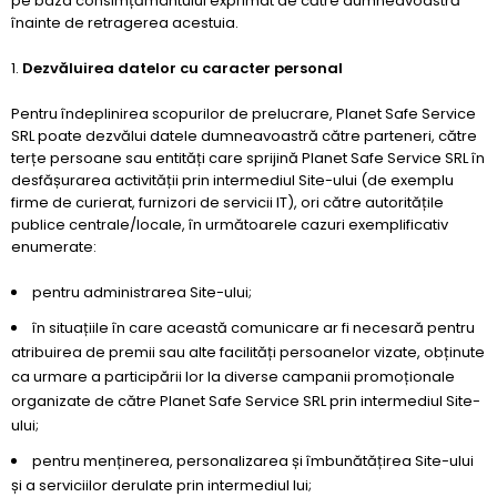
pe baza consimțământului exprimat de către dumneavoastră
înainte de retragerea acestuia.
Dezvăluirea datelor cu caracter personal
Pentru îndeplinirea scopurilor de prelucrare, Planet Safe Service
SRL poate dezvălui datele dumneavoastră către parteneri, către
terțe persoane sau entități care sprijină Planet Safe Service SRL în
desfășurarea activității prin intermediul Site-ului (de exemplu
firme de curierat, furnizori de servicii IT), ori către autoritățile
publice centrale/locale, în următoarele cazuri exemplificativ
enumerate:
pentru administrarea Site-ului;
în situațiile în care această comunicare ar fi necesară pentru
atribuirea de premii sau alte facilități persoanelor vizate, obținute
ca urmare a participării lor la diverse campanii promoționale
organizate de către Planet Safe Service SRL prin intermediul Site-
ului;
pentru menținerea, personalizarea și îmbunătățirea Site-ului
și a serviciilor derulate prin intermediul lui;