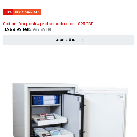
-8%
RECOMANDAT
Precomanda
Seif antifoc pentru protectia datelor - 825 TDE
11.999,99
lei
12.999,99
lei
ADAUGĂ ÎN COȘ