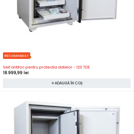
RECOMANDAT
Precomanda
Seif antifoc pentru protectia datelor - 120 TDE
18.999,99
lei
ADAUGĂ ÎN COȘ