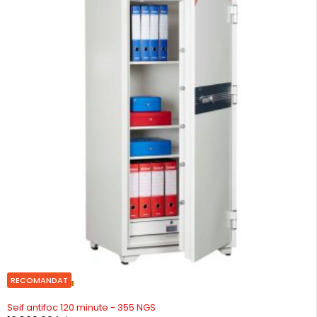
RECOMANDAT
Precomanda
Seif antifoc 120 minute - 355 NGS