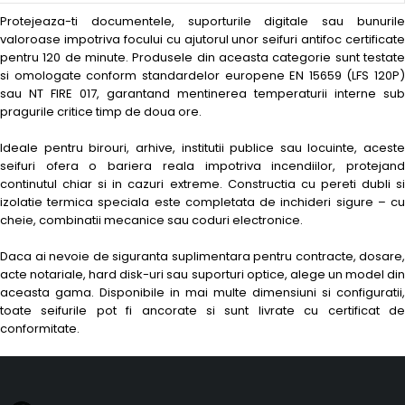
Protejeaza-ti documentele, suporturile digitale sau bunurile
valoroase impotriva focului cu ajutorul unor seifuri antifoc certificate
pentru 120 de minute. Produsele din aceasta categorie sunt testate
si omologate conform standardelor europene EN 15659 (LFS 120P)
sau NT FIRE 017, garantand mentinerea temperaturii interne sub
pragurile critice timp de doua ore.
Ideale pentru birouri, arhive, institutii publice sau locuinte, aceste
seifuri ofera o bariera reala impotriva incendiilor, protejand
continutul chiar si in cazuri extreme. Constructia cu pereti dubli si
izolatie termica speciala este completata de inchideri sigure – cu
cheie, combinatii mecanice sau coduri electronice.
Daca ai nevoie de siguranta suplimentara pentru contracte, dosare,
acte notariale, hard disk-uri sau suporturi optice, alege un model din
aceasta gama. Disponibile in mai multe dimensiuni si configuratii,
toate seifurile pot fi ancorate si sunt livrate cu certificat de
conformitate.