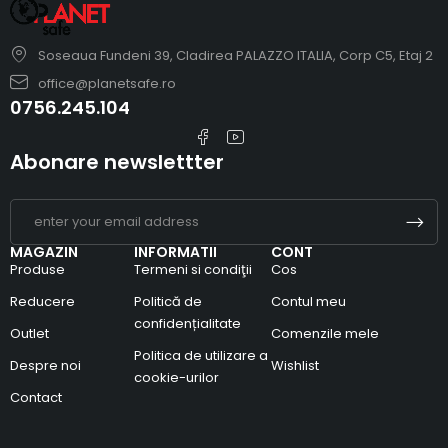
Soseaua Fundeni 39, Cladirea PALAZZO ITALIA, Corp C5, Etaj 2
office@planetsafe.ro
0756.245.104
Abonare newslettter
MAGAZIN
INFORMATII
CONT
Produse
Termeni si condiţii
Cos
Reducere
Politică de
Contul meu
confidențialitate
Outlet
Comenzile mele
Politica de utilizare a
Despre noi
Wishlist
cookie-urilor
Contact