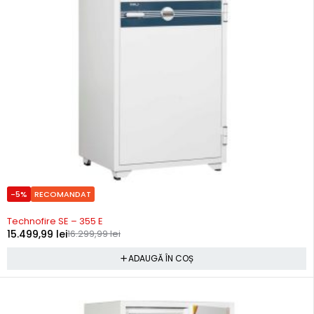
-5%
RECOMANDAT
Precomanda
Technofire SE – 355 E
15.499,99
lei
16.299,99
lei
ADAUGĂ ÎN COȘ