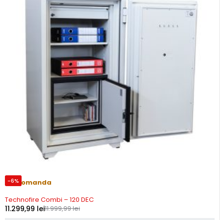
-6%
Precomanda
Technofire Combi – 120 DEC
11.299,99
lei
11.999,99
lei