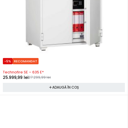
-5%
RECOMANDAT
Precomanda
Technofire SE – 635 E*
25.999,99
lei
27.299,99
lei
ADAUGĂ ÎN COȘ