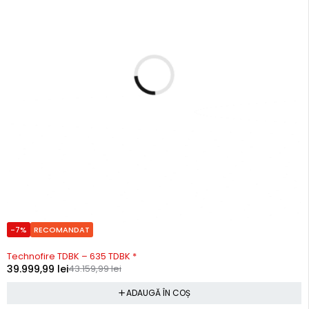
-7%
RECOMANDAT
Precomanda
Technofire TDBK – 635 TDBK *
39.999,99
lei
43.159,99
lei
ADAUGĂ ÎN COȘ