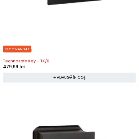
RECOMANDAT
Precomanda
Technosafe Key – TK/0
479,99
lei
ADAUGĂ ÎN COȘ