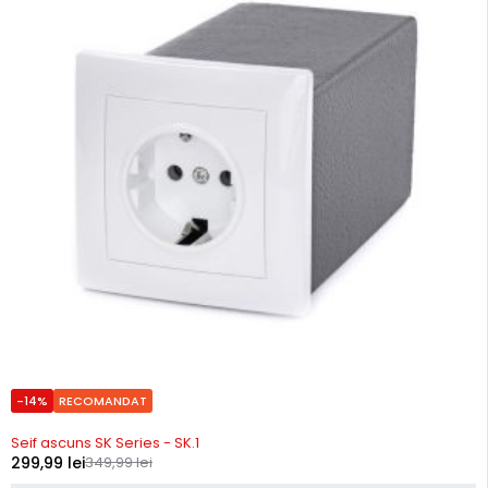
-14%
RECOMANDAT
In stoc
Seif ascuns SK Series - SK.1
299,99
lei
349,99
lei