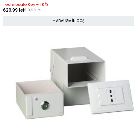
Technosafe Key – TK/3
629,99
lei
819,99
lei
ADAUGĂ ÎN COȘ