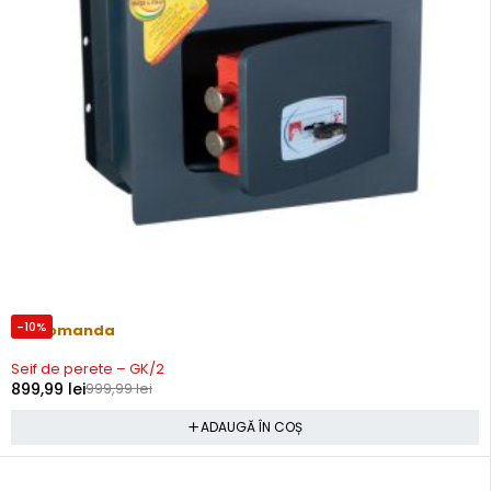
-10%
Precomanda
Seif de perete – GK/2
899,99
lei
999,99
lei
ADAUGĂ ÎN COȘ