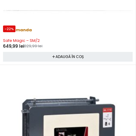
-22%
Precomanda
Safe Magic – SM/2
649,99
lei
829,99
lei
ADAUGĂ ÎN COȘ