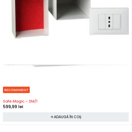
RECOMANDAT
In stoc
Safe Magic – SM/1
599,99
lei
ADAUGĂ ÎN COȘ