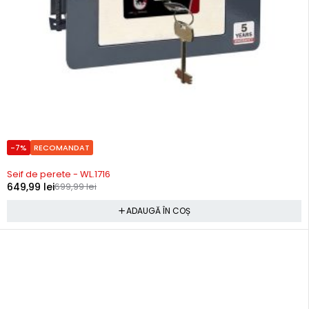
-7%
RECOMANDAT
In stoc
Seif de perete - WL.1716
649,99
lei
699,99
lei
ADAUGĂ ÎN COȘ