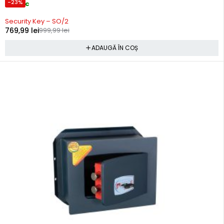
-23%
In stoc
Security Key – SO/2
769,99
lei
999,99
lei
ADAUGĂ ÎN COȘ