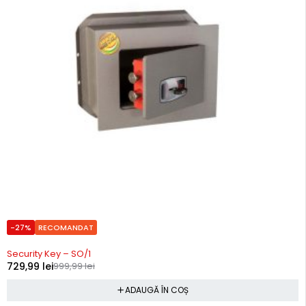
-27%
RECOMANDAT
In stoc
Security Key – SO/1
729,99
lei
999,99
lei
ADAUGĂ ÎN COȘ