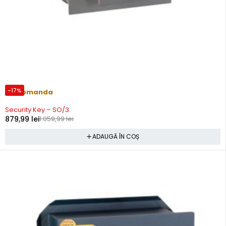
-17%
Precomanda
Security Key – SO/3
879,99
lei
1.059,99
lei
ADAUGĂ ÎN COȘ