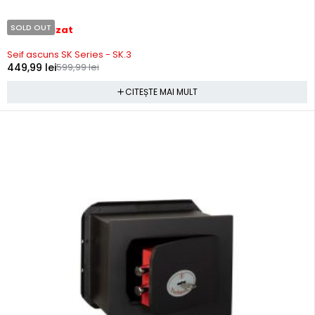
SOLD OUT
Stoc epuizat
Seif ascuns SK Series - SK.3
449,99
lei
599,99
lei
CITEȘTE MAI MULT