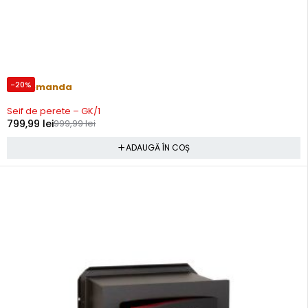
-20%
Precomanda
Seif de perete – GK/1
799,99
lei
999,99
lei
ADAUGĂ ÎN COȘ