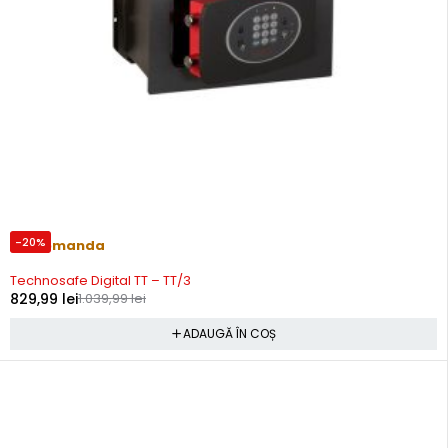
-20%
Precomanda
Technosafe Digital TT – TT/3
829,99
lei
1.039,99
lei
ADAUGĂ ÎN COȘ