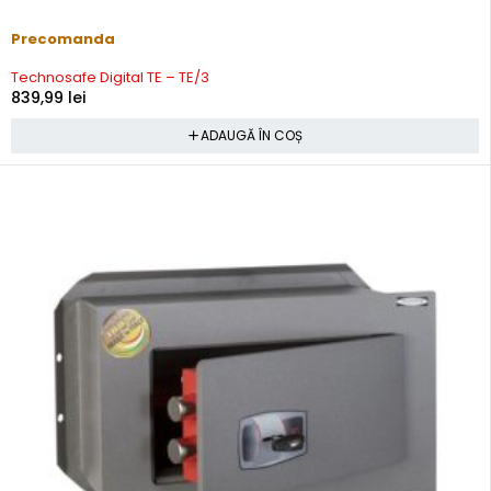
Precomanda
Technosafe Digital TE – TE/3
839,99
lei
ADAUGĂ ÎN COȘ