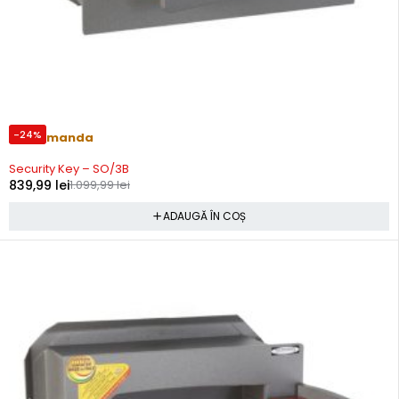
-24%
Precomanda
Security Key – SO/3B
839,99
lei
1.099,99
lei
ADAUGĂ ÎN COȘ