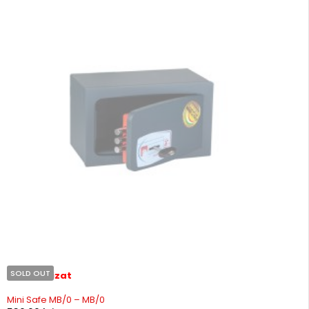
SOLD OUT
Stoc epuizat
Mini Safe MB/0 – MB/0