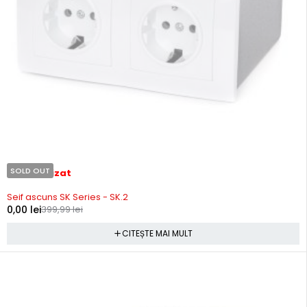
SOLD OUT
Stoc epuizat
Seif ascuns SK Series - SK.2
0,00
lei
399,99
lei
CITEȘTE MAI MULT