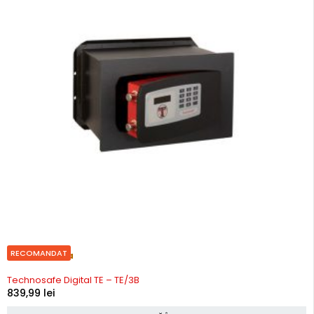
RECOMANDAT
Precomanda
Technosafe Digital TE – TE/3B
839,99
lei