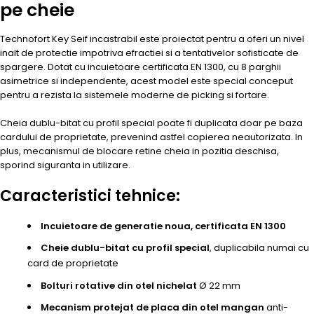
pe cheie
Technofort Key Seif incastrabil este proiectat pentru a oferi un nivel
inalt de protectie impotriva efractiei si a tentativelor sofisticate de
spargere. Dotat cu incuietoare certificata EN 1300, cu 8 parghii
asimetrice si independente, acest model este special conceput
pentru a rezista la sistemele moderne de picking si fortare.
Cheia dublu-bitat cu profil special poate fi duplicata doar pe baza
cardului de proprietate, prevenind astfel copierea neautorizata. In
plus, mecanismul de blocare retine cheia in pozitia deschisa,
sporind siguranta in utilizare.
Caracteristici tehnice:
Incuietoare de generatie noua, certificata EN 1300
Cheie dublu-bitat cu profil special
, duplicabila numai cu
card de proprietate
Bolturi rotative din otel nichelat
Ø 22 mm
Mecanism protejat de placa din otel mangan
anti-