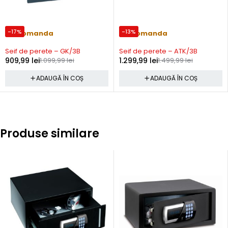
-17%
-13%
Precomanda
Precomanda
Seif de perete – GK/3B
Seif de perete – ATK/3B
909,99
lei
1.099,99
lei
1.299,99
lei
1.499,99
lei
ADAUGĂ ÎN COȘ
ADAUGĂ ÎN COȘ
Produse similare