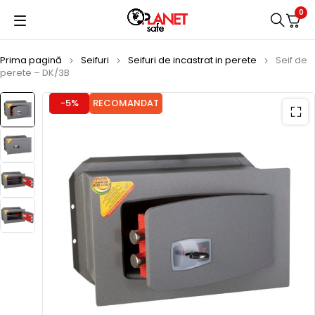
0
Prima pagină
Seifuri
Seifuri de incastrat in perete
Seif de
perete – DK/3B
-5%
RECOMANDAT