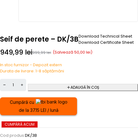
Download Technical Sheet
Seif de perete – DK/3B
Download Certificate Sheet
949,99
lei
(Salvează
50,00
lei
)
999,99
lei
In stoc furnizor - Depozit extern
Durata de livrare: 1-8 săptămâni
ADAUGĂ ÎN COȘ
Cumpără cu
de la 37.15 LEI / lună
CUMPĂRĂ ACUM
Cod produs:
DK/3B