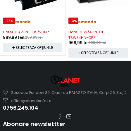
-23%
-3%
Precomanda
Precomanda
Hotel DS/2HN – DS/2HN *
Hotel TSW/4HN-CP –
989,99
lei
1.289,99
lei
TSW/4HN-CP*
969,99
lei
999,99
lei
SELECTEAZA OPȚIUNILE
SELECTEAZA OPȚIUNILE
Soseaua Fundeni 39, Cladirea PALAZZO ITALIA, Corp C5, Etaj 2
office@planetsafe.ro
0756.245.104
Abonare newslettter