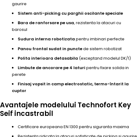
gaurire
Sistem anti-picking cu parghii oscilante speciale
Bara de ranforsare pe usa
, rezistenta la atacuri cu
barosul
Sudura interna robotizata
pentru imbinari perfecte
Panou frontal sudat in puncte
de sistem robotizat
Polita interioara detasabila
(exceptand modelul DK/1)
Limbute de ancorare pe 4 laturi
pentru fixare solida in
perete
Finisaj vopsit in camp electrostatic, termo-întarit la
cuptor
Avantajele modelului Technofort Key
Seif incastrabil
Certificare europeana EN 1300 pentru siguranta maxima
Rezistenta ridicata la atacuri sofisticate de picking si gaurire