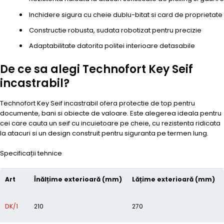
Inchidere sigura cu cheie dublu-bitat si card de proprietate
Constructie robusta, sudata robotizat pentru precizie
Adaptabilitate datorita politei interioare detasabile
De ce sa alegi Technofort Key Seif
incastrabil?
Technofort Key Seif incastrabil ofera protectie de top pentru
documente, bani si obiecte de valoare. Este alegerea ideala pentru
cei care cauta un seif cu incuietoare pe cheie, cu rezistenta ridicata
la atacuri si un design construit pentru siguranta pe termen lung.
Specificații tehnice
Art
Înălțime exterioară (mm)
Lățime exterioară (mm)
DK/1
210
270