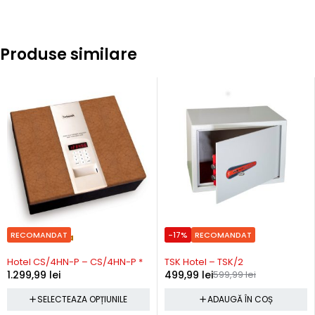
Produse similare
RECOMANDAT
-17%
RECOMANDAT
Precomanda
In stoc
Hotel CS/4HN-P – CS/4HN-P *
TSK Hotel – TSK/2
1.299,99
lei
499,99
lei
599,99
lei
SELECTEAZA OPȚIUNILE
ADAUGĂ ÎN COȘ