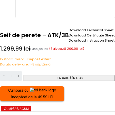
Download Technical Sheet
Seif de perete – ATK/3B
Download Certificate Sheet
Download Instruction Sheet
1.299,99
lei
(Salvează
200,00
lei
)
1.499,99
lei
In stoc furnizor - Depozit extern
Durata de livrare: 1-8 săptămâni
ADAUGĂ ÎN COȘ
Cumpără cu
începând de la 49.59 LEI
CUMPĂRĂ ACUM