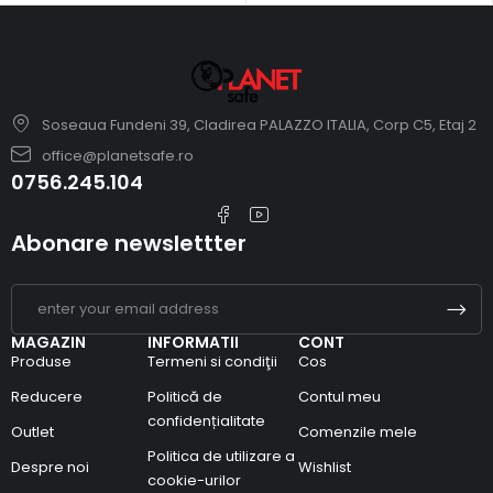
Soseaua Fundeni 39, Cladirea PALAZZO ITALIA, Corp C5, Etaj 2
office@planetsafe.ro
0756.245.104
Abonare newslettter
MAGAZIN
INFORMATII
CONT
Produse
Termeni si condiţii
Cos
Reducere
Politică de
Contul meu
confidențialitate
Outlet
Comenzile mele
Politica de utilizare a
Despre noi
Wishlist
cookie-urilor