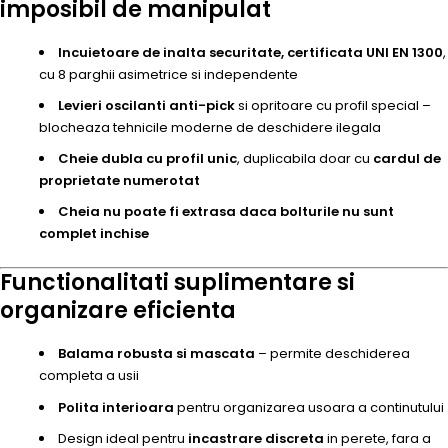
imposibil de manipulat
Incuietoare de inalta securitate, certificata UNI EN 1300
,
cu 8 parghii asimetrice si independente
Levieri oscilanti anti-pick
si opritoare cu profil special –
blocheaza tehnicile moderne de deschidere ilegala
Cheie dubla cu profil unic
, duplicabila doar cu
cardul de
proprietate numerotat
Cheia nu poate fi extrasa daca bolturile nu sunt
complet inchise
Functionalitati suplimentare si
organizare eficienta
Balama robusta si mascata
– permite deschiderea
completa a usii
Polita interioara
pentru organizarea usoara a continutului
Design ideal pentru
incastrare discreta
in perete, fara a