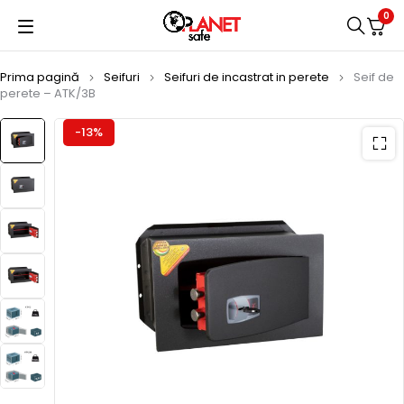
0
Prima pagină
Seifuri
Seifuri de incastrat in perete
Seif de
perete – ATK/3B
-13%