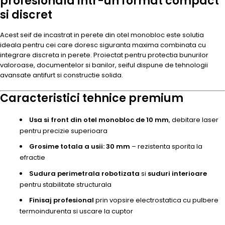
profesionala intr-un format compact
si discret
Acest seif de incastrat in perete din otel monobloc este solutia
ideala pentru cei care doresc siguranta maxima combinata cu
integrare discreta in perete. Proiectat pentru protectia bunurilor
valoroase, documentelor si banilor, seiful dispune de tehnologii
avansate antifurt si constructie solida.
Caracteristici tehnice premium
Usa si front din otel monobloc de 10 mm
, debitare laser
pentru precizie superioara
Grosime totala a usii: 30 mm
– rezistenta sporita la
efractie
Sudura perimetrala robotizata
si
suduri interioare
pentru stabilitate structurala
Finisaj profesional
prin vopsire electrostatica cu pulbere
termoindurenta si uscare la cuptor