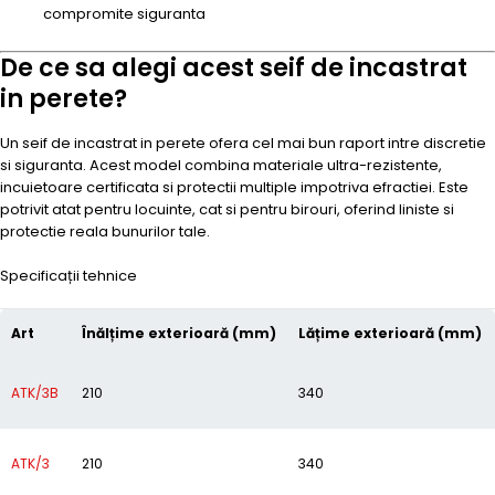
compromite siguranta
De ce sa alegi acest seif de incastrat
in perete?
Un seif de incastrat in perete ofera cel mai bun raport intre discretie
si siguranta. Acest model combina materiale ultra-rezistente,
incuietoare certificata si protectii multiple impotriva efractiei. Este
potrivit atat pentru locuinte, cat si pentru birouri, oferind liniste si
protectie reala bunurilor tale.
Specificații tehnice
Art
Înălțime exterioară (mm)
Lățime exterioară (mm)
ATK/3B
210
340
ATK/3
210
340