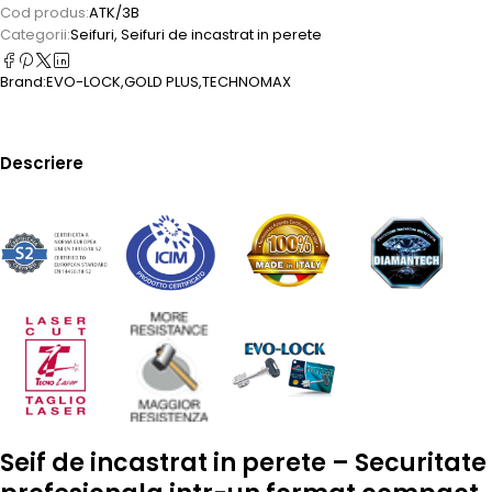
Cod produs:
ATK/3B
Categorii:
Seifuri
,
Seifuri de incastrat in perete
Brand:
EVO-LOCK
,
GOLD PLUS
,
TECHNOMAX
Descriere
Seif de incastrat in perete – Securitate