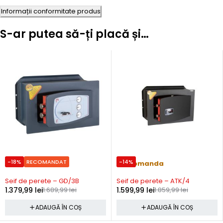
Informații conformitate produs
S-ar putea să-ți placă și…
-18%
RECOMANDAT
-14%
Precomanda
Precomanda
Seif de perete – GD/3B
Seif de perete – ATK/4
1.379,99
lei
1.689,99
lei
1.599,99
lei
1.859,99
lei
ADAUGĂ ÎN COȘ
ADAUGĂ ÎN COȘ