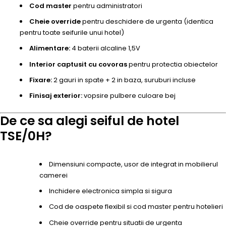
Cod master
pentru administratori
Cheie override
pentru deschidere de urgenta (identica
pentru toate seifurile unui hotel)
Alimentare:
4 baterii alcaline 1,5V
Interior captusit cu covoras
pentru protectia obiectelor
Fixare:
2 gauri in spate + 2 in baza, suruburi incluse
Finisaj exterior:
vopsire pulbere culoare bej
De ce sa alegi seiful de hotel
TSE/0H?
Dimensiuni compacte, usor de integrat in mobilierul
camerei
Inchidere electronica simpla si sigura
Cod de oaspete flexibil si cod master pentru hotelieri
Cheie override pentru situatii de urgenta