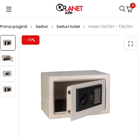
0
Prima pagină
Seifuri
Seifuri hotel
Hotel TSE/0H – TSE/0H
-11%