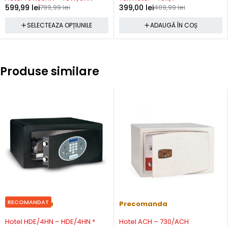
599,99
lei
799,99
lei
399,00
lei
489,99
lei
SELECTEAZA OPȚIUNILE
ADAUGĂ ÎN COȘ
Produse similare
RECOMANDAT
Precomanda
Precomanda
Hotel HDE/4HN – HDE/4HN *
Hotel ACH – 730/ACH