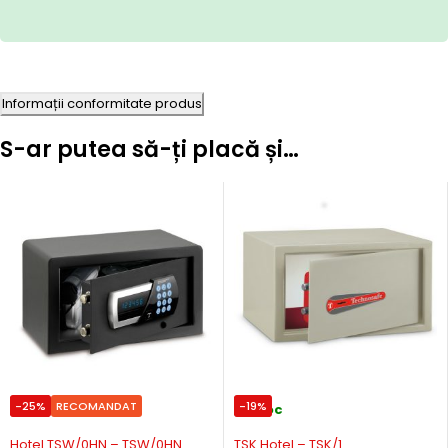
Informații conformitate produs
S-ar putea să-ți placă și…
-25%
RECOMANDAT
-19%
In stoc
In stoc
Hotel TSW/0HN – TSW/0HN
TSK Hotel – TSK/1