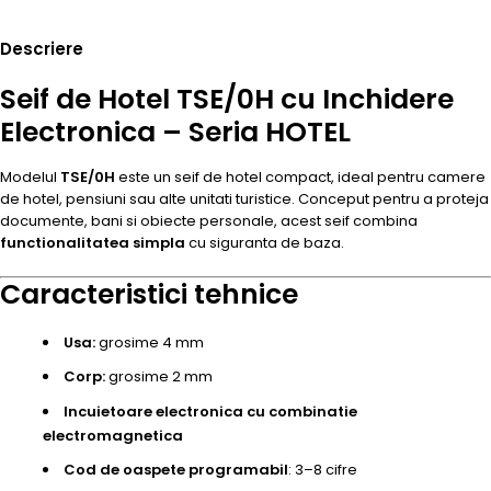
Descriere
Seif de Hotel TSE/0H cu Inchidere
Electronica – Seria HOTEL
Modelul
TSE/0H
este un seif de hotel compact, ideal pentru camere
de hotel, pensiuni sau alte unitati turistice. Conceput pentru a proteja
documente, bani si obiecte personale, acest seif combina
functionalitatea simpla
cu siguranta de baza.
Caracteristici tehnice
Usa:
grosime 4 mm
Corp:
grosime 2 mm
Incuietoare electronica cu combinatie
electromagnetica
Cod de oaspete programabil
: 3–8 cifre