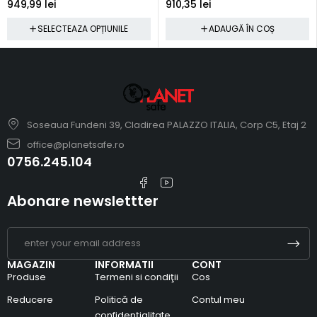
949,99
lei
910,35
lei
SELECTEAZA OPȚIUNILE
ADAUGĂ ÎN COȘ
Soseaua Fundeni 39, Cladirea PALAZZO ITALIA, Corp C5, Etaj 2
office@planetsafe.ro
0756.245.104
Abonare newslettter
MAGAZIN
INFORMATII
CONT
Produse
Termeni si condiţii
Cos
Reducere
Politică de
Contul meu
confidențialitate