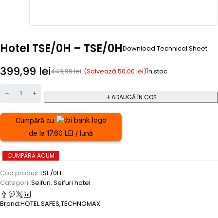
Hotel TSE/0H – TSE/0H
Download Technical Sheet
399,99
lei
(Salvează
50,00
lei
)
449,99
lei
În stoc
ADAUGĂ ÎN COȘ
Cumpără cu
de la 17.60 LEI / lună
CUMPĂRĂ ACUM
Cod produs:
TSE/0H
Categorii:
Seifuri
,
Seifuri hotel
Brand:
HOTEL SAFES
,
TECHNOMAX