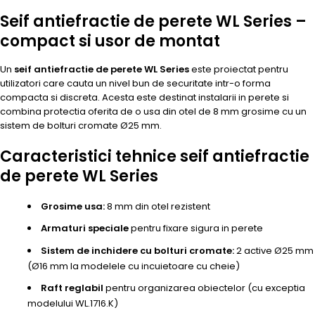
Seif antiefractie de perete WL Series –
compact si usor de montat
Un
seif antiefractie de perete WL Series
este proiectat pentru
utilizatori care cauta un nivel bun de securitate intr-o forma
compacta si discreta. Acesta este destinat instalarii in perete si
combina protectia oferita de o usa din otel de 8 mm grosime cu un
sistem de bolturi cromate Ø25 mm.
Caracteristici tehnice seif antiefractie
de perete WL Series
Grosime usa:
8 mm din otel rezistent
Armaturi speciale
pentru fixare sigura in perete
Sistem de inchidere cu bolturi cromate:
2 active Ø25 mm
(Ø16 mm la modelele cu incuietoare cu cheie)
Raft reglabil
pentru organizarea obiectelor (cu exceptia
modelului WL.1716.K)