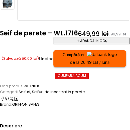
Seif de perete – WL.1716
649,99
lei
699,99
lei
ADAUGĂ ÎN COȘ
Cumpără cu
(Salvează
50,00
lei
)
1 în stoc
de la 26.49 LEI / lună
CUMPĂRĂ ACUM
Cod produs:
WL.1716.K
Categorii:
Seifuri
,
Seifuri de incastrat in perete
Brand:
GRIFFON SAFES
Descriere