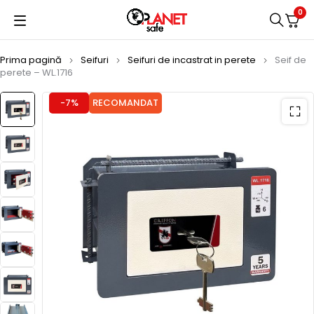
0
Prima pagină
Seifuri
Seifuri de incastrat in perete
Seif de
perete – WL.1716
-7%
RECOMANDAT