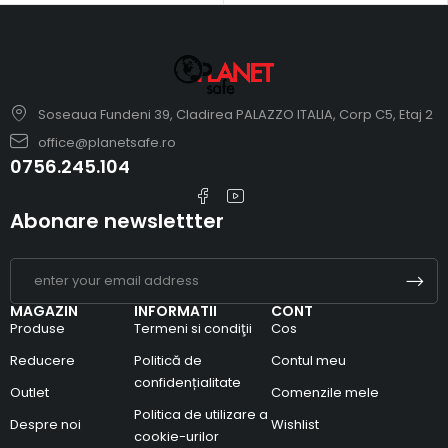
Soseaua Fundeni 39, Cladirea PALAZZO ITALIA, Corp C5, Etaj 2
office@planetsafe.ro
0756.245.104
Abonare newslettter
MAGAZIN
INFORMATII
CONT
Produse
Termeni si condiţii
Cos
Reducere
Politică de
Contul meu
confidențialitate
Outlet
Comenzile mele
Politica de utilizare a
Despre noi
Wishlist
cookie-urilor