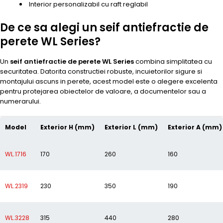
Interior personalizabil cu raft reglabil
De ce sa alegi un seif antiefractie de
perete WL Series?
Un
seif antiefractie de perete WL Series
combina simplitatea cu
securitatea. Datorita constructiei robuste, incuietorilor sigure si
montajului ascuns in perete, acest model este o alegere excelenta
pentru protejarea obiectelor de valoare, a documentelor sau a
numerarului.
Model
Exterior H (mm)
Exterior L (mm)
Exterior A (mm)
WL.1716
170
260
160
WL.2319
230
350
190
WL.3228
315
440
280