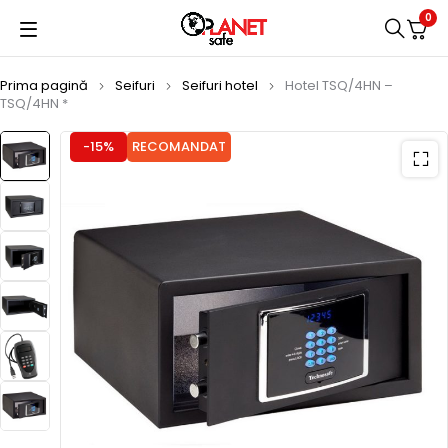
0
Prima pagină
Seifuri
Seifuri hotel
Hotel TSQ/4HN –
TSQ/4HN *
-15%
RECOMANDAT