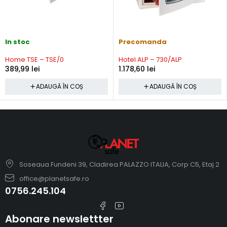
In stoc
Precomanda
Home TSE – TSE/0
Hotel ALP – 730/ALP
389,99
lei
1.178,60
lei
ADAUGĂ ÎN COȘ
ADAUGĂ ÎN COȘ
Soseaua Fundeni 39, Cladirea PALAZZO ITALIA, Corp C5, Etaj 2
office@planetsafe.ro
0756.245.104
Abonare newslettter