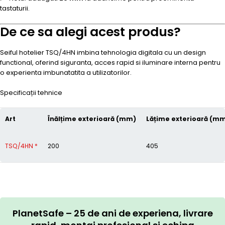
tastaturii.
De ce sa alegi acest produs?
Seiful hotelier TSQ/4HN imbina tehnologia digitala cu un design
functional, oferind siguranta, acces rapid si iluminare interna pentru
o experienta imbunatatita a utilizatorilor.
Specificații tehnice
Art
Înălțime exterioară (mm)
Lățime exterioară (m
TSQ/4HN *
200
405
PlanetSafe – 25 de ani de experiena, livrare