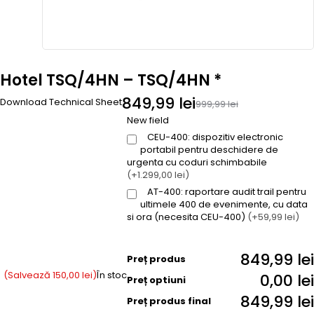
Hotel TSQ/4HN – TSQ/4HN *
849,99
lei
Download Technical Sheet
999,99
lei
New field
CEU-400: dispozitiv electronic
portabil pentru deschidere de
urgenta cu coduri schimbabile
(+1.299,00 lei)
AT-400: raportare audit trail pentru
ultimele 400 de evenimente, cu data
si ora (necesita CEU-400)
(+59,99 lei)
849,99 lei
Preț produs
(Salvează
150,00
lei
)
În stoc
0,00 lei
Preț optiuni
849,99 lei
Preț produs final