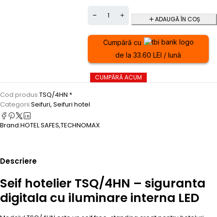
ADAUGĂ ÎN COȘ
Cumpără cu
de la 33.60 LEI / lună
CUMPĂRĂ ACUM
Cod produs:
TSQ/4HN *
Categorii:
Seifuri
,
Seifuri hotel
Brand:
HOTEL SAFES
,
TECHNOMAX
Descriere
Seif hotelier TSQ/4HN – siguranta
digitala cu iluminare interna LED