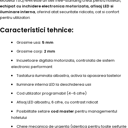
Modelul TSQ/4HN este un seif free-standing creat pentru hoteluri,
echipat cu inchidere electronica motorizata, afisaj LED si
iluminare interna
, oferind atat securitate ridicata, cat si confort
pentru utilizatori.
Caracteristici tehnice:
Grosime usa:
5 mm
Grosime corp:
2 mm
Incuietoare digitala motorizata, controlata de sistem
electronic performant
Tastatura iluminata albastra, activa la apasarea tastelor
Iluminare interna LED la deschiderea usii
Cod utilizator programabil (4–6 cifre)
Afisaj LED albastru, 6 cifre, cu contrast ridicat
Posibilitate setare
cod master
pentru managementul
hotelului
Cheie mecanica de urgenta (identica pentru toate seifurile