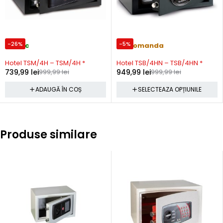
-26%
-5%
In stoc
Precomanda
Hotel TSM/4H – TSM/4H *
Hotel TSB/4HN – TSB/4HN *
739,99
lei
999,99
lei
949,99
lei
999,99
lei
ADAUGĂ ÎN COȘ
SELECTEAZA OPȚIUNILE
Produse similare