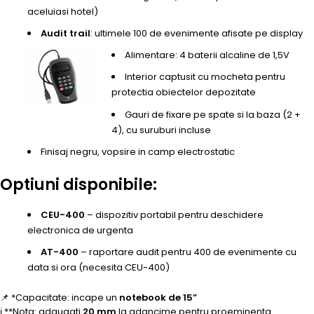
aceluiasi hotel)
Audit trail
: ultimele 100 de evenimente afisate pe display
Alimentare: 4 baterii alcaline de 1,5V
Interior captusit cu mocheta pentru
protectia obiectelor depozitate
Gauri de fixare pe spate si la baza (2 +
4), cu suruburi incluse
Finisaj negru, vopsire in camp electrostatic
Optiuni disponibile:
CEU-400
– dispozitiv portabil pentru deschidere
electronica de urgenta
AT-400
– raportare audit pentru 400 de evenimente cu
data si ora (necesita CEU-400)
📌 *Capacitate: incape un
notebook de 15”
ℹ️ **Nota: adaugati
20 mm
la adancime pentru proeminenta