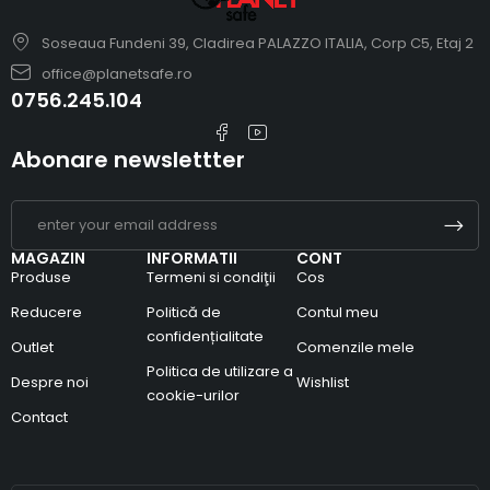
Soseaua Fundeni 39, Cladirea PALAZZO ITALIA, Corp C5, Etaj 2
office@planetsafe.ro
0756.245.104
Abonare newslettter
MAGAZIN
INFORMATII
CONT
Produse
Termeni si condiţii
Cos
Reducere
Politică de
Contul meu
confidențialitate
Outlet
Comenzile mele
Politica de utilizare a
Despre noi
Wishlist
cookie-urilor
Contact