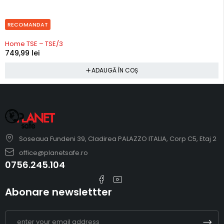
RECOMANDAT
In stoc
Home TSE – TSE/3
749,99
lei
ADAUGĂ ÎN COȘ
Soseaua Fundeni 39, Cladirea PALAZZO ITALIA, Corp C5, Etaj 2
office@planetsafe.ro
0756.245.104
Abonare newslettter