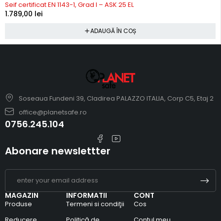
Seif certificat EN 1143-1, Grad I – ASK 25 EL
1.789,00
lei
ADAUGĂ ÎN COȘ
Soseaua Fundeni 39, Cladirea PALAZZO ITALIA, Corp C5, Etaj 2
office@planetsafe.ro
0756.245.104
Abonare newslettter
MAGAZIN
INFORMATII
CONT
Produse
Termeni si condiţii
Cos
Reducere
Politică de
Contul meu