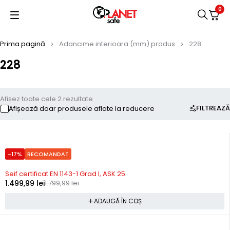
0
Prima pagină
Adancime interioara (mm) produs
228
228
Afișez toate cele 2 rezultate
FILTREAZĂ
Afișează doar produsele aflate la reducere
-17%
RECOMANDAT
In stoc
Seif certificat EN 1143-1 Grad I, ASK 25
1.499,99
lei
1.799,99
lei
ADAUGĂ ÎN COȘ