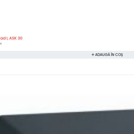
rad I, ASK 30
i
ADAUGĂ ÎN COȘ