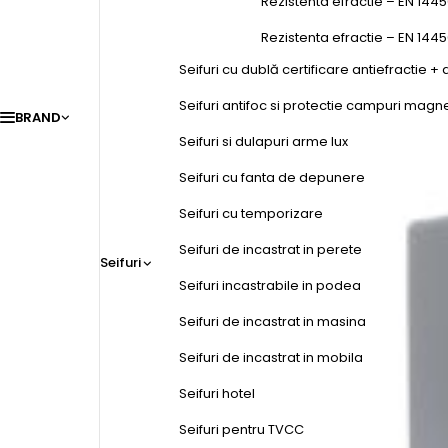
Rezistenta efractie – EN 1445
Rezistenta efractie – EN 144
Seifuri cu dublă certificare antiefractie + 
Seifuri antifoc si protectie campuri magn
BRAND
Seifuri si dulapuri arme lux
Seifuri cu fanta de depunere
Seifuri cu temporizare
Seifuri de incastrat in perete
Seifuri
Seifuri incastrabile in podea
Seifuri de incastrat in masina
Seifuri de incastrat in mobila
Seifuri hotel
Seifuri pentru TVCC