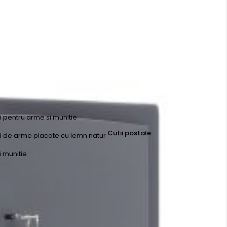
ri pentru arme si munitie
Cutii postale
uri de arme placate cu lemn natur
i munitie