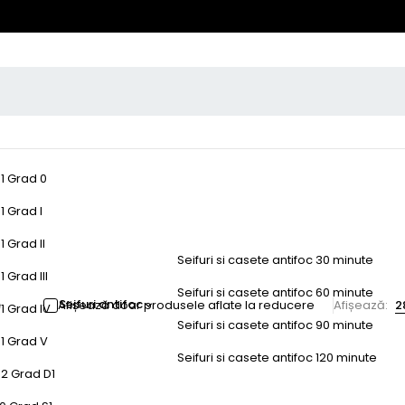
-1 Grad 0
1 Grad I
1 Grad II
Seifuri si casete antifoc 30 minute
 Grad III
Seifuri si casete antifoc 60 minute
Seifuri antifoc
e
Afișează doar produsele aflate la reducere
Afișează:
2
1 Grad IV
Seifuri si casete antifoc 90 minute
-1 Grad V
Seifuri si casete antifoc 120 minute
-2 Grad D1