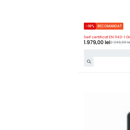
-16%
RECOMANDAT
Precomanda
Seif certificat EN 1143-1 G
1.979,00
lei
2.349,99
le