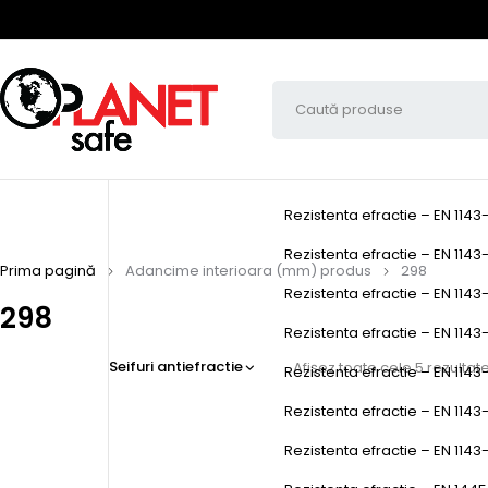
Rezistenta efractie – EN 1143
Rezistenta efractie – EN 1143-
Prima pagină
Adancime interioara (mm) produs
298
Rezistenta efractie – EN 1143-
298
Rezistenta efractie – EN 1143-1
Seifuri antiefractie
Afișez toate cele 5 rezultat
Rezistenta efractie – EN 1143-
Rezistenta efractie – EN 1143
Rezistenta efractie – EN 1143