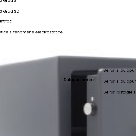
0 Grad S1
50 Grad S2
antifoc
etice si fenomene electrostatice
Seifuri si dulapu
Dulapuri arme
Seifuri si dulap
Seifuri pistoale s