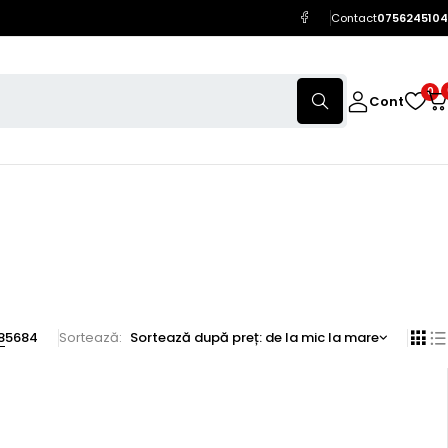
Contact
0756245104
0
Cont
8
56
84
Sortează
Sortează după preț: de la mic la mare