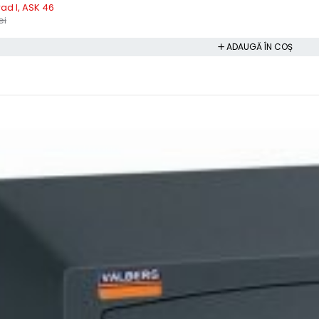
rad I, ASK 46
ei
ADAUGĂ ÎN COȘ