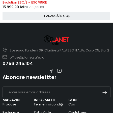
Evolution ESC/E – ESC/950E
15.999,99
lei
20.799,99
lei
ADAUGĂ ÎN COȘ
Soseaua Fundeni 39, Cladirea PALAZZO ITALIA, Corp C5, Etaj 2
office@planetsafe.ro
0756.245.104
Abonare newslettter
MAGAZIN
INFORMATII
CONT
Produse
Termeni si condiţii
Cos
Reducere
Politică de
Contul meu