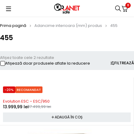
0
Prima pagină
Adancime interioara (mm) produs
455
455
Afișez toate cele 2 rezultate
FILTREAZĂ
Afișează doar produsele aflate la reducere
-20%
RECOMANDAT
Precomanda
Evolution ESC – ESC/950
13.999,99
lei
17.499,99
lei
ADAUGĂ ÎN COȘ