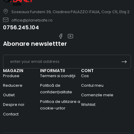
Soseaua Fundeni 39, Cladirea PALAZZO ITALIA, Corp C5, Etaj 2
office@planetsafe.ro
0756.245.104
Abonare newslettter
MAGAZIN
INFORMATII
CONT
Produse
Termeni si condiţii
Cos
Reducere
Politică de
Contul meu
confidențialitate
Outlet
Comenzile mele
Politica de utilizare a
Despre noi
Wishlist
cookie-urilor
Contact