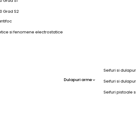
0 Grad S1
50 Grad S2
antifoc
etice si fenomene electrostatice
Seifuri si dulapu
Dulapuri arme
Seifuri si dulap
Seifuri pistoale s