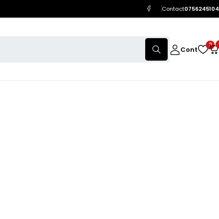
Contact
0756245104
0
Cont