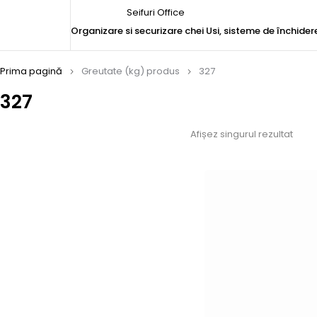
Seifuri Office
Organizare si securizare chei
Usi, sisteme de închider
Prima pagină
Greutate (kg) produs
327
327
Afișez singurul rezultat