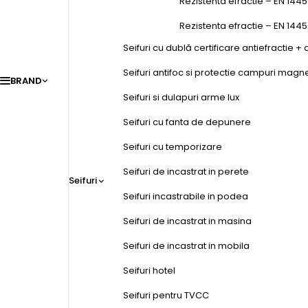
Rezistenta efractie – EN 1445
Rezistenta efractie – EN 144
Seifuri cu dublă certificare antiefractie + 
Seifuri antifoc si protectie campuri magn
BRAND
Seifuri si dulapuri arme lux
Seifuri cu fanta de depunere
Seifuri cu temporizare
Seifuri de incastrat in perete
Seifuri
Seifuri incastrabile in podea
Seifuri de incastrat in masina
Seifuri de incastrat in mobila
Seifuri hotel
Seifuri pentru TVCC