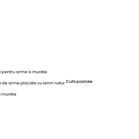
ri pentru arme si munitie
Cutii postale
uri de arme placate cu lemn natur
i munitie