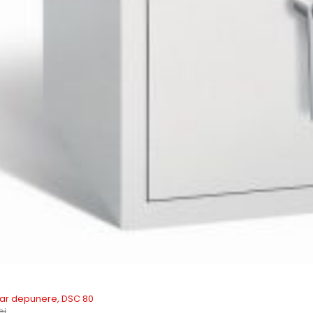
ertar depunere, DSC 80
ei