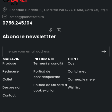
Soseaua Fundeni 39, Cladirea PALAZZO ITALIA, Corp C5, Etaj 2
office@planetsafe.ro
0756.245.104
Abonare newslettter
MAGAZIN
INFORMATII
CONT
Produse
Termeni si condiţii
Cos
Reducere
Politică de
Contul meu
confidențialitate
Outlet
Comenzile mele
Politica de utilizare a
Despre noi
Wishlist
cookie-urilor
Contact