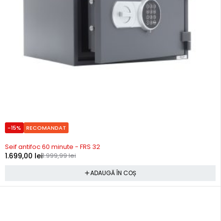
-15%
RECOMANDAT
Precomanda
Seif antifoc 60 minute - FRS 32
1.699,00
lei
1.999,99
lei
ADAUGĂ ÎN COȘ