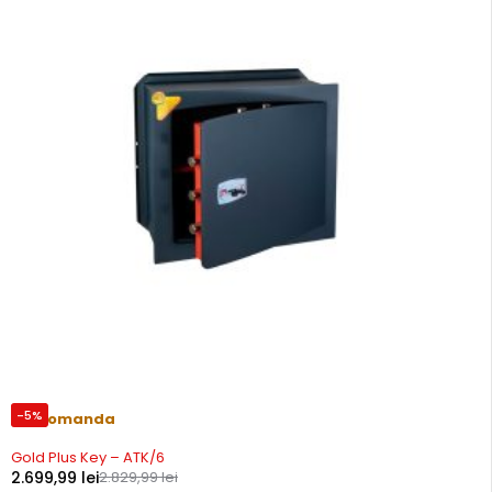
-5%
Precomanda
Gold Plus Key – ATK/6
2.699,99
lei
2.829,99
lei