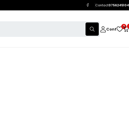
Contact
0756245104
0
Cont