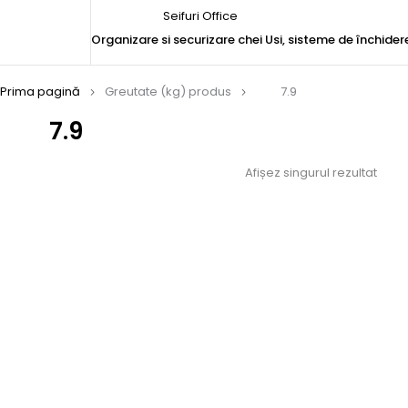
Seifuri Office
Organizare si securizare chei
Usi, sisteme de închider
Prima pagină
Greutate (kg) produs
7.9
7.9
Afișez singurul rezultat