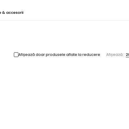
e & accesorii
Afișează doar produsele aflate la reducere
Afișează:
2