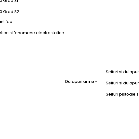
0 Grad S1
50 Grad S2
antifoc
etice si fenomene electrostatice
Seifuri si dulapu
Dulapuri arme
Seifuri si dulap
Seifuri pistoale s