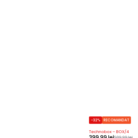
-32%
RECOMANDAT
Precomanda
Technobox – BOX/4
399,99
lei
589,99
lei