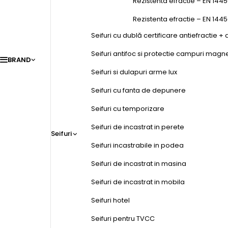
Rezistenta efractie – EN 1445
Rezistenta efractie – EN 144
Seifuri cu dublă certificare antiefractie + 
Seifuri antifoc si protectie campuri magn
BRAND
Seifuri si dulapuri arme lux
Seifuri cu fanta de depunere
Seifuri cu temporizare
Seifuri de incastrat in perete
Seifuri
Seifuri incastrabile in podea
Seifuri de incastrat in masina
Seifuri de incastrat in mobila
Seifuri hotel
Seifuri pentru TVCC