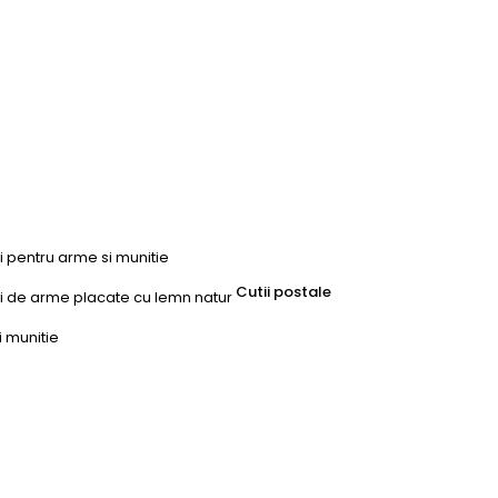
ri pentru arme si munitie
Cutii postale
uri de arme placate cu lemn natur
i munitie