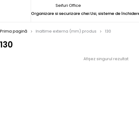
Seifuri Office
Organizare si securizare chei
Usi, sisteme de închider
Prima pagină
Inaltime externa (mm) produs
130
130
Afișez singurul rezultat