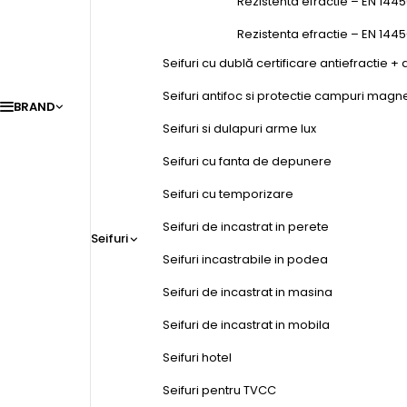
Rezistenta efractie – EN 1445
Rezistenta efractie – EN 144
Seifuri cu dublă certificare antiefractie + 
Seifuri antifoc si protectie campuri magn
BRAND
Seifuri si dulapuri arme lux
Seifuri cu fanta de depunere
Seifuri cu temporizare
Seifuri de incastrat in perete
Seifuri
Seifuri incastrabile in podea
Seifuri de incastrat in masina
Seifuri de incastrat in mobila
Seifuri hotel
Seifuri pentru TVCC