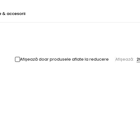
e & accesorii
Afișează doar produsele aflate la reducere
Afișează:
2