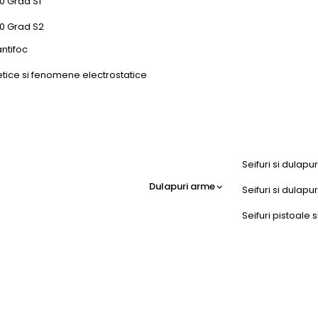
0 Grad S1
50 Grad S2
antifoc
etice si fenomene electrostatice
Seifuri si dulapu
Dulapuri arme
Seifuri si dulap
Seifuri pistoale s