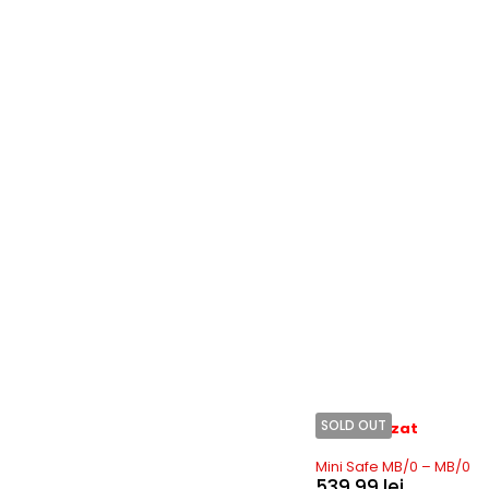
SOLD OUT
Stoc epuizat
Mini Safe MB/0 – MB/0
539,99
lei