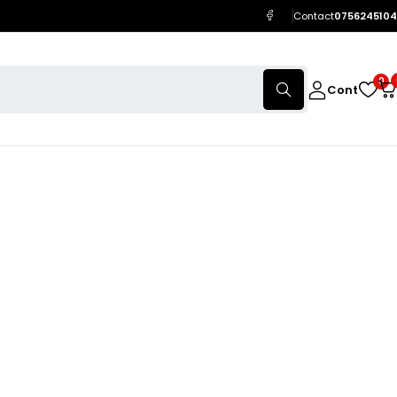
Contact
0756245104
0
Cont