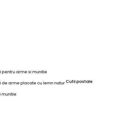
ri pentru arme si munitie
Cutii postale
uri de arme placate cu lemn natur
i munitie