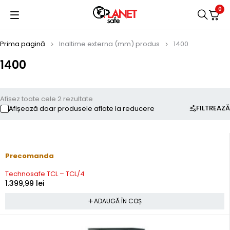
0
Prima pagină
Inaltime externa (mm) produs
1400
1400
Afișez toate cele 2 rezultate
FILTREAZĂ
Afișează doar produsele aflate la reducere
Precomanda
Technosafe TCL – TCL/4
1.399,99
lei
ADAUGĂ ÎN COȘ