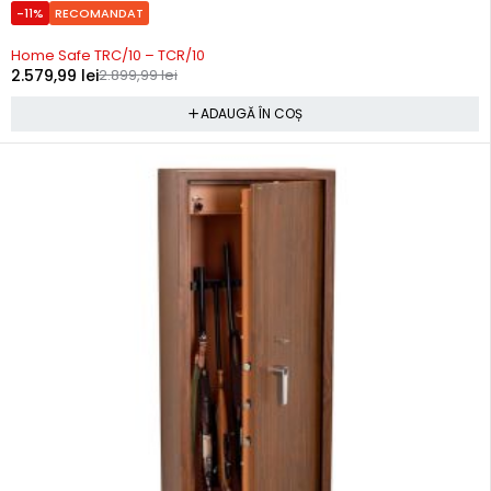
-11%
RECOMANDAT
Precomanda
Home Safe TRC/10 – TCR/10
2.579,99
lei
2.899,99
lei
ADAUGĂ ÎN COȘ