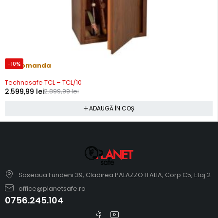
-10%
Precomanda
Technosafe TCL – TCL/10
2.599,99
lei
2.899,99
lei
ADAUGĂ ÎN COȘ
Soseaua Fundeni 39, Cladirea PALAZZO ITALIA, Corp C5, Etaj 2
office@planetsafe.ro
0756.245.104