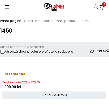
0
Prima pagină
Inaltime externa (mm) produs
1450
1450
Afișez toate cele 3 rezultate
FILTREAZĂ
Afișează doar produsele aflate la reducere
Precomanda
Technosafe TCL – TCL/5
1.999,99
lei
ADAUGĂ ÎN COȘ