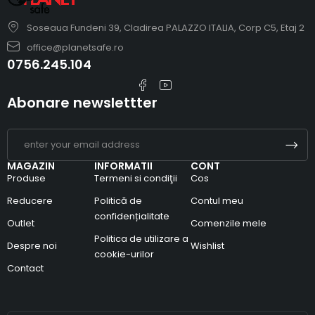
Soseaua Fundeni 39, Cladirea PALAZZO ITALIA, Corp C5, Etaj 2
office@planetsafe.ro
0756.245.104
Abonare newslettter
MAGAZIN
INFORMATII
CONT
Produse
Termeni si condiţii
Cos
Reducere
Politică de
Contul meu
confidențialitate
Outlet
Comenzile mele
Politica de utilizare a
Despre noi
Wishlist
cookie-urilor
Contact