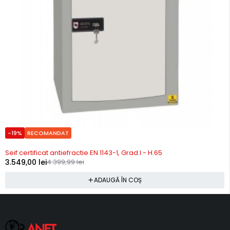
-19%
RECOMANDAT
In stoc
Seif certificat antiefractie EN 1143-1, Grad I - H.65
3.549,00
lei
4.399,99
lei
ADAUGĂ ÎN COȘ