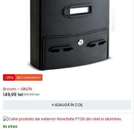
-25%
RECOMANDAT
In stoc
Broom – GIN/N
149,99
lei
199,99
lei
ADAUGĂ ÎN COȘ
In stoc