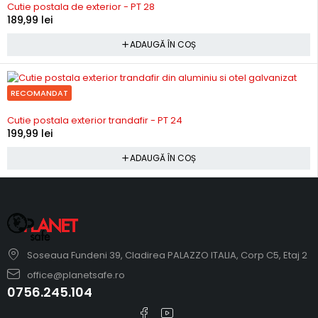
Cutie postala de exterior - PT 28
189,99
lei
ADAUGĂ ÎN COȘ
RECOMANDAT
In stoc
Cutie postala exterior trandafir - PT 24
199,99
lei
ADAUGĂ ÎN COȘ
Soseaua Fundeni 39, Cladirea PALAZZO ITALIA, Corp C5, Etaj 2
office@planetsafe.ro
0756.245.104