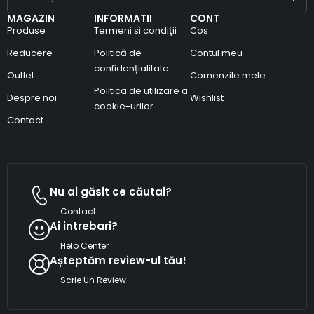
MAGAZIN
INFORMATII
CONT
Produse
Termeni si condiţii
Cos
Reducere
Politică de
Contul meu
confidențialitate
Outlet
Comenzile mele
Politica de utilizare a
Despre noi
Wishlist
cookie-urilor
Contact
Nu ai găsit ce căutai?
Contact
Ai intrebari?
Help Center
Așteptăm review-ul tău!
Scrie Un Review