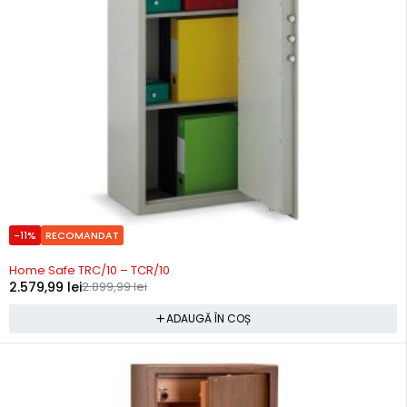
-11%
RECOMANDAT
Precomanda
Home Safe TRC/10 – TCR/10
2.579,99
lei
2.899,99
lei
ADAUGĂ ÎN COȘ