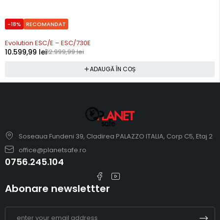
-18%
RECOMANDAT
Precomanda
Evolution ESC/E – ESC/730E
10.599,99
lei
12.999,99
lei
ADAUGĂ ÎN COȘ
Soseaua Fundeni 39, Cladirea PALAZZO ITALIA, Corp C5, Etaj 2
office@planetsafe.ro
0756.245.104
Abonare newslettter