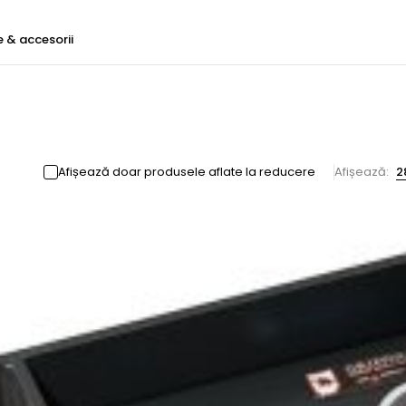
e & accesorii
Afișează doar produsele aflate la reducere
Afișează:
2