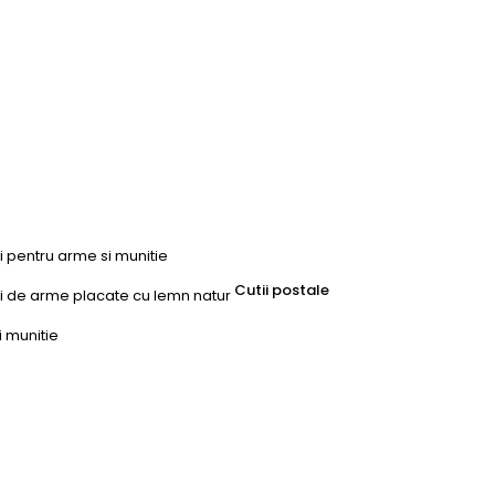
ri pentru arme si munitie
Cutii postale
uri de arme placate cu lemn natur
i munitie