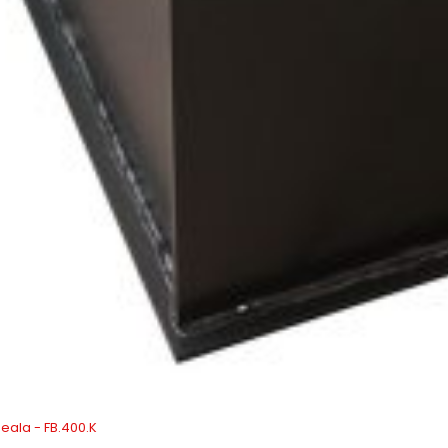
seala - FB.400.K