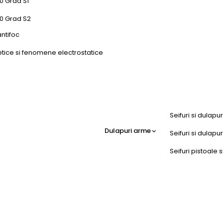
0 Grad S1
50 Grad S2
antifoc
etice si fenomene electrostatice
Seifuri si dulapu
Dulapuri arme
Seifuri si dulap
Seifuri pistoale s