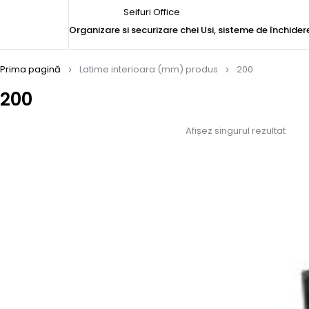
Seifuri Office
Organizare si securizare chei
Usi, sisteme de închider
Prima pagină
Latime interioara (mm) produs
200
200
Afișez singurul rezultat