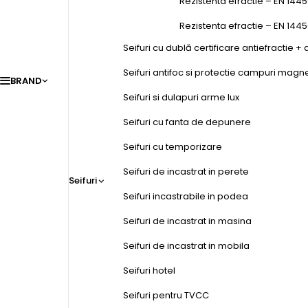
Rezistenta efractie – EN 1445
Rezistenta efractie – EN 144
Seifuri cu dublă certificare antiefractie + 
Seifuri antifoc si protectie campuri magn
BRAND
Seifuri si dulapuri arme lux
Seifuri cu fanta de depunere
Seifuri cu temporizare
Seifuri de incastrat in perete
Seifuri
Seifuri incastrabile in podea
Seifuri de incastrat in masina
Seifuri de incastrat in mobila
Seifuri hotel
Seifuri pentru TVCC