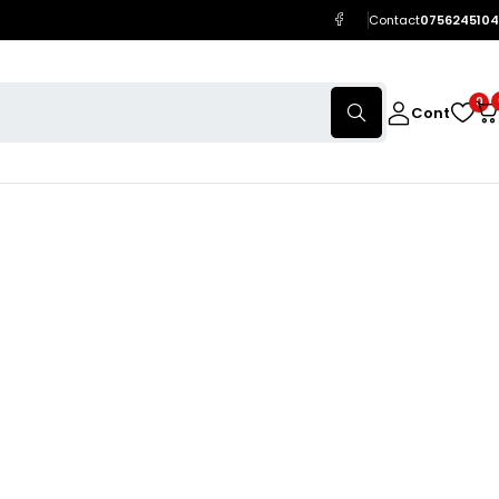
Contact
0756245104
0
Cont