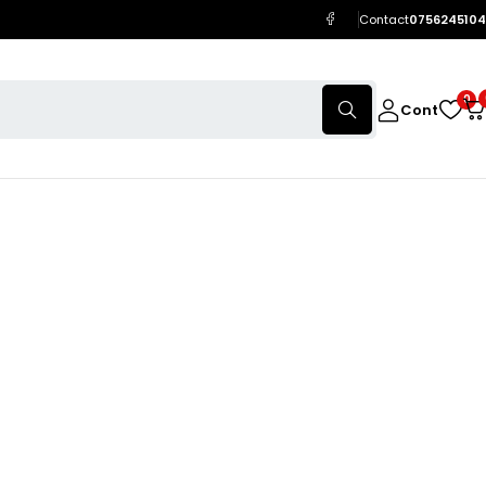
Contact
0756245104
0
Cont