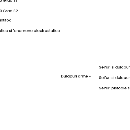
0 Grad S1
50 Grad S2
antifoc
etice si fenomene electrostatice
Seifuri si dulapu
Dulapuri arme
Seifuri si dulap
Seifuri pistoale s