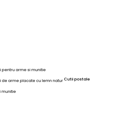
ri pentru arme si munitie
Cutii postale
uri de arme placate cu lemn natur
i munitie