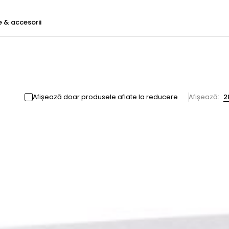
e & accesorii
Afișează doar produsele aflate la reducere
Afișează:
2