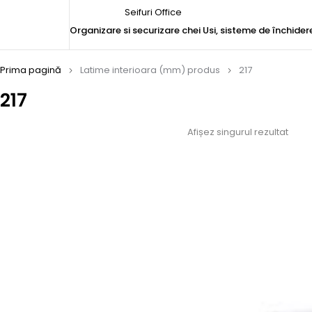
Seifuri Office
Organizare si securizare chei
Usi, sisteme de închider
Prima pagină
Latime interioara (mm) produs
217
217
Afișez singurul rezultat