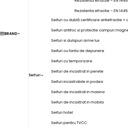
Rezistenta efractie – EN 1445
Rezistenta efractie – EN 144
Seifuri cu dublă certificare antiefractie + 
Seifuri antifoc si protectie campuri magn
BRAND
Seifuri si dulapuri arme lux
Seifuri cu fanta de depunere
Seifuri cu temporizare
Seifuri de incastrat in perete
Seifuri
Seifuri incastrabile in podea
Seifuri de incastrat in masina
Seifuri de incastrat in mobila
Seifuri hotel
Seifuri pentru TVCC