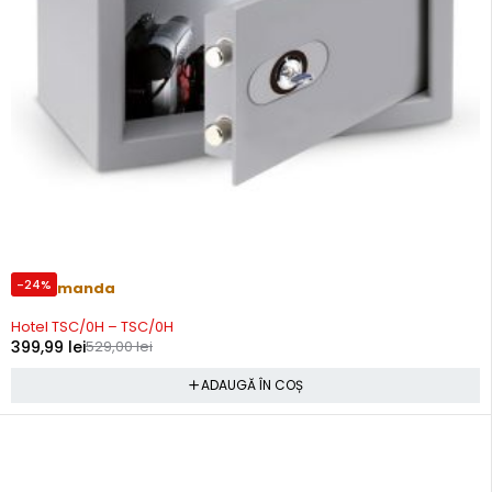
-24%
Precomanda
Hotel TSC/0H – TSC/0H
399,99
lei
529,00
lei
ADAUGĂ ÎN COȘ