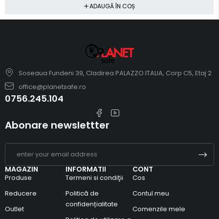
ADAUGĂ ÎN COȘ
Soseaua Fundeni 39, Cladirea PALAZZO ITALIA, Corp C5, Etaj 2
office@planetsafe.ro
0756.245.104
Abonare newslettter
MAGAZIN
INFORMATII
CONT
Produse
Termeni si condiţii
Cos
Reducere
Politică de
Contul meu
confidențialitate
Outlet
Comenzile mele