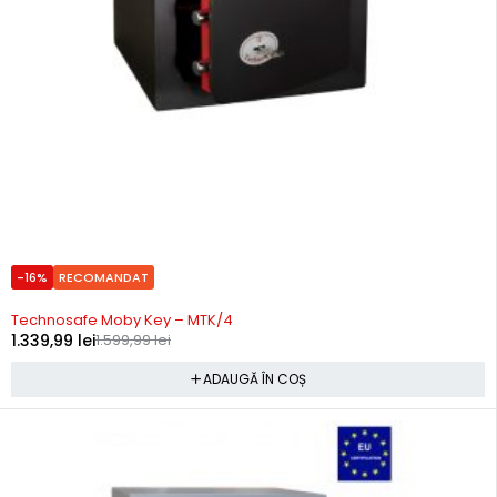
-16%
RECOMANDAT
Precomanda
Technosafe Moby Key – MTK/4
1.339,99
lei
1.599,99
lei
ADAUGĂ ÎN COȘ