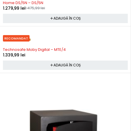
Home DS/5N – DS/5N
1.279,99
lei
1.475,99
lei
ADAUGĂ ÎN COȘ
RECOMANDAT
Precomanda
Technosafe Moby Digital – MTE/4
1.339,99
lei
ADAUGĂ ÎN COȘ