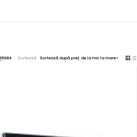
8
56
84
Sortează
Sortează după preț: de la mic la mare