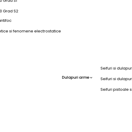
0 Grad S1
50 Grad S2
antifoc
etice si fenomene electrostatice
Seifuri si dulapu
Dulapuri arme
Seifuri si dulap
Seifuri pistoale s