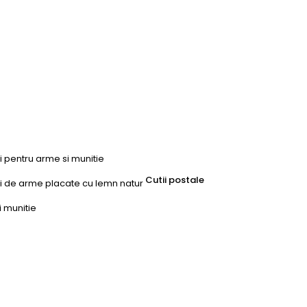
ri pentru arme si munitie
Cutii postale
uri de arme placate cu lemn natur
i munitie