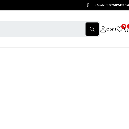
Contact
0756245104
0
Cont