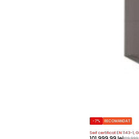
-7%
RECOMANDAT
Precomanda
Seif certificat EN 1143-1,
101.999,99
lei
109.999