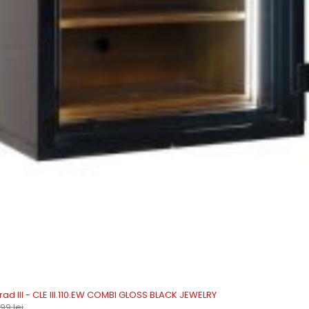
 Grad III - CLE III.110.EW COMBI GLOSS BLACK JEWELRY
,99
lei