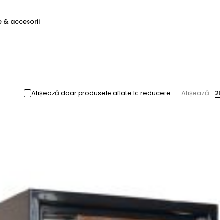
e & accesorii
Afișează doar produsele aflate la reducere
Afișează:
2