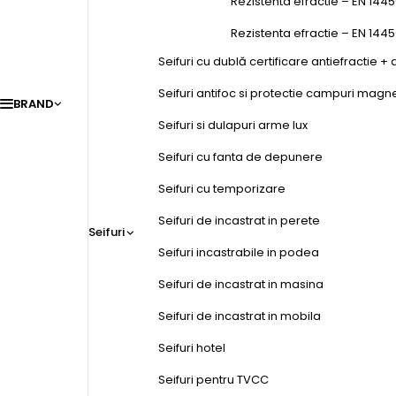
Rezistenta efractie – EN 1445
Rezistenta efractie – EN 144
Seifuri cu dublă certificare antiefractie + 
Seifuri antifoc si protectie campuri magn
BRAND
Seifuri si dulapuri arme lux
Seifuri cu fanta de depunere
Seifuri cu temporizare
Seifuri de incastrat in perete
Seifuri
Seifuri incastrabile in podea
Seifuri de incastrat in masina
Seifuri de incastrat in mobila
Seifuri hotel
Seifuri pentru TVCC