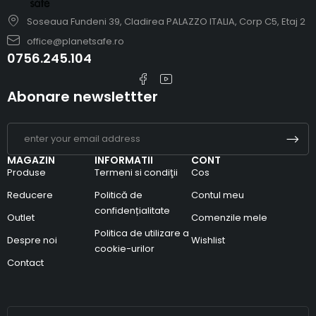
Soseaua Fundeni 39, Cladirea PALAZZO ITALIA, Corp C5, Etaj 2
office@planetsafe.ro
0756.245.104
Abonare newslettter
MAGAZIN
INFORMATII
CONT
Produse
Termeni si condiţii
Cos
Reducere
Politică de
Contul meu
confidențialitate
Outlet
Comenzile mele
Politica de utilizare a
Despre noi
Wishlist
cookie-urilor
Contact