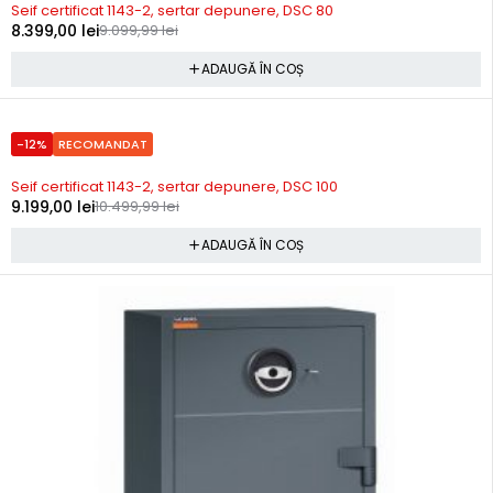
Seif certificat 1143-2, sertar depunere, DSC 80
8.399,00
lei
9.099,99
lei
ADAUGĂ ÎN COȘ
-12%
RECOMANDAT
Precomanda
Seif certificat 1143-2, sertar depunere, DSC 100
9.199,00
lei
10.499,99
lei
ADAUGĂ ÎN COȘ