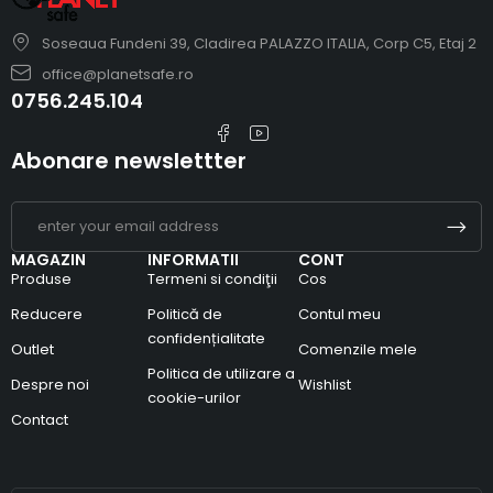
Soseaua Fundeni 39, Cladirea PALAZZO ITALIA, Corp C5, Etaj 2
office@planetsafe.ro
0756.245.104
Abonare newslettter
MAGAZIN
INFORMATII
CONT
Produse
Termeni si condiţii
Cos
Reducere
Politică de
Contul meu
confidențialitate
Outlet
Comenzile mele
Politica de utilizare a
Despre noi
Wishlist
cookie-urilor
Contact