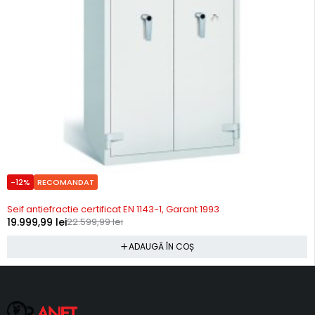
-12%
RECOMANDAT
In stoc
Seif antiefractie certificat EN 1143-1, Garant 1993
19.999,99
lei
22.599,99
lei
ADAUGĂ ÎN COȘ