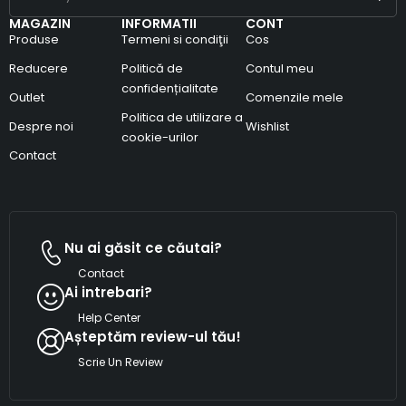
MAGAZIN
INFORMATII
CONT
Produse
Termeni si condiţii
Cos
Reducere
Politică de
Contul meu
confidențialitate
Outlet
Comenzile mele
Politica de utilizare a
Despre noi
Wishlist
cookie-urilor
Contact
Nu ai găsit ce căutai?
Contact
Ai intrebari?
Help Center
Așteptăm review-ul tău!
Scrie Un Review