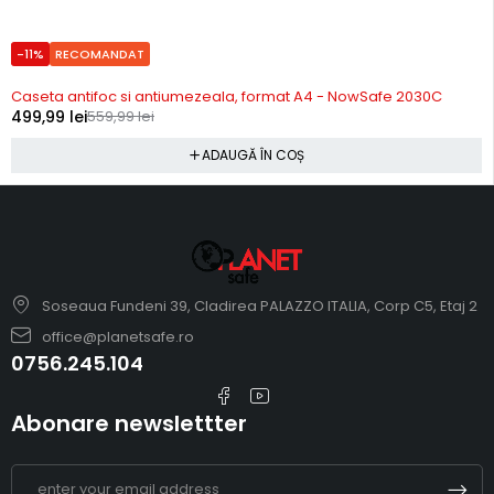
-11%
RECOMANDAT
In stoc
Caseta antifoc si antiumezeala, format A4 - NowSafe 2030C
499,99
lei
559,99
lei
ADAUGĂ ÎN COȘ
Soseaua Fundeni 39, Cladirea PALAZZO ITALIA, Corp C5, Etaj 2
office@planetsafe.ro
0756.245.104
Abonare newslettter