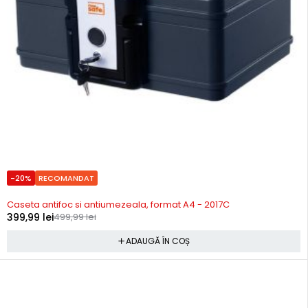
-20%
RECOMANDAT
In stoc
Caseta antifoc si antiumezeala, format A4 - 2017C
399,99
lei
499,99
lei
ADAUGĂ ÎN COȘ