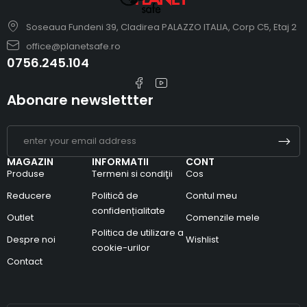
Soseaua Fundeni 39, Cladirea PALAZZO ITALIA, Corp C5, Etaj 2
office@planetsafe.ro
0756.245.104
Abonare newslettter
MAGAZIN
INFORMATII
CONT
Produse
Termeni si condiţii
Cos
Reducere
Politică de
Contul meu
confidențialitate
Outlet
Comenzile mele
Politica de utilizare a
Despre noi
Wishlist
cookie-urilor
Contact