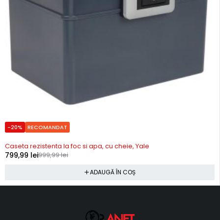
-20%
RECOMANDAT
In stoc
Caseta rezistenta la foc si apa, cu cheie, Yale
799,99
lei
999,99
lei
ADAUGĂ ÎN COȘ