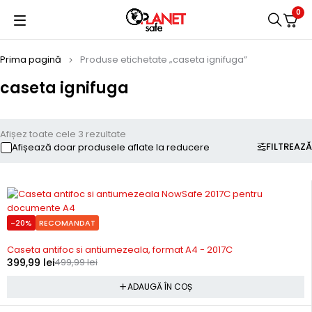
0
Prima pagină
Produse etichetate „caseta ignifuga”
caseta ignifuga
Afișez toate cele 3 rezultate
FILTREAZĂ
Afișează doar produsele aflate la reducere
-20%
RECOMANDAT
In stoc
Caseta antifoc si antiumezeala, format A4 - 2017C
399,99
lei
499,99
lei
ADAUGĂ ÎN COȘ