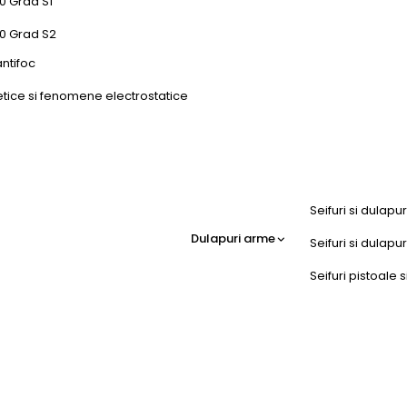
0 Grad S1
50 Grad S2
antifoc
etice si fenomene electrostatice
Seifuri si dulapu
Dulapuri arme
Seifuri si dulap
Seifuri pistoale s