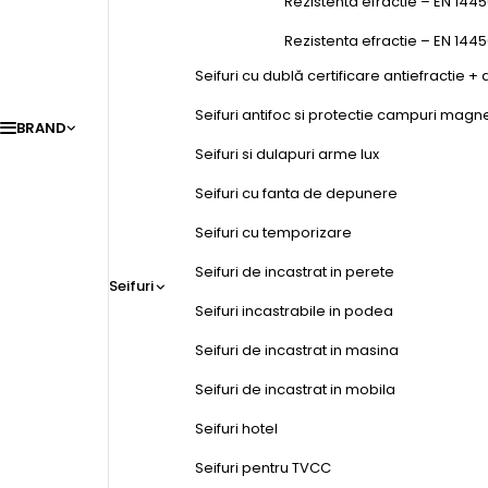
Rezistenta efractie – EN 1445
Rezistenta efractie – EN 144
Seifuri cu dublă certificare antiefractie + 
Seifuri antifoc si protectie campuri magn
BRAND
Seifuri si dulapuri arme lux
Seifuri cu fanta de depunere
Seifuri cu temporizare
Seifuri de incastrat in perete
Seifuri
Seifuri incastrabile in podea
Seifuri de incastrat in masina
Seifuri de incastrat in mobila
Seifuri hotel
Seifuri pentru TVCC