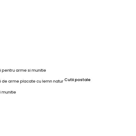
ri pentru arme si munitie
Cutii postale
uri de arme placate cu lemn natur
i munitie