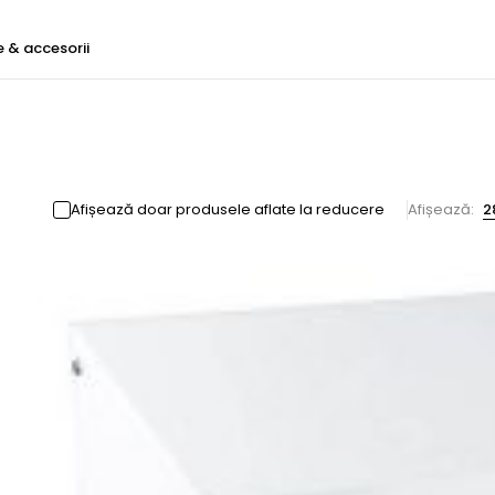
e & accesorii
Afișează doar produsele aflate la reducere
Afișează:
2