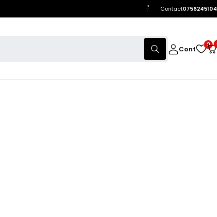
Contact
0756245104
0
Cont