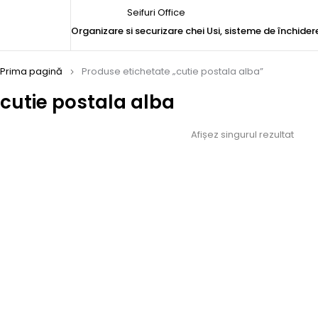
Seifuri Office
Organizare si securizare chei
Usi, sisteme de închider
Prima pagină
Produse etichetate „cutie postala alba”
cutie postala alba
Afișez singurul rezultat