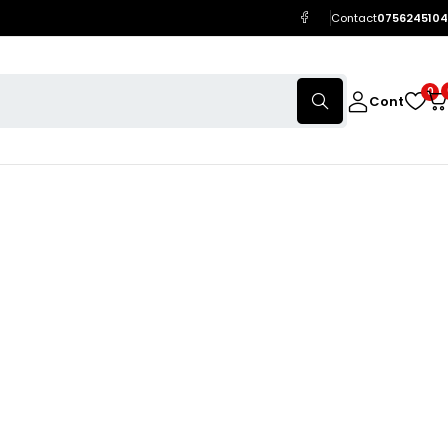
Contact
0756245104
0
Cont