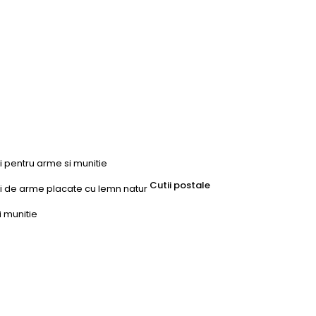
ri pentru arme si munitie
Cutii postale
uri de arme placate cu lemn natur
i munitie