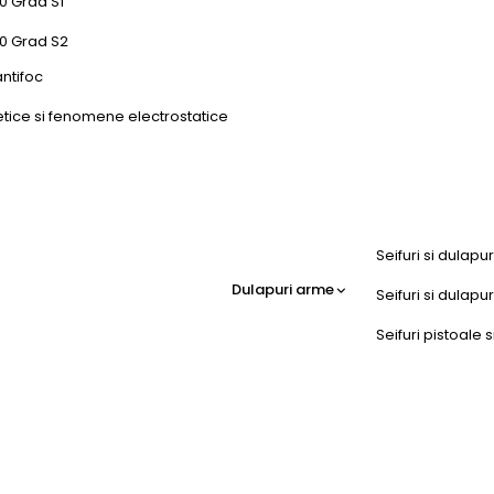
0 Grad S1
50 Grad S2
antifoc
etice si fenomene electrostatice
Seifuri si dulapu
Dulapuri arme
Seifuri si dulap
Seifuri pistoale s