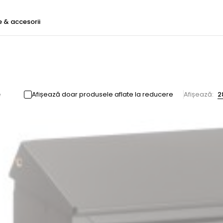
e & accesorii
e
Afișează doar produsele aflate la reducere
Afișează:
2