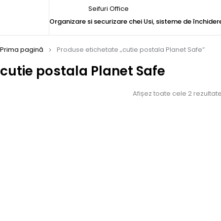
Seifuri Office
Organizare si securizare chei
Usi, sisteme de închider
Prima pagină
Produse etichetate „cutie postala Planet Safe”
cutie postala Planet Safe
Afișez toate cele 2 rezultat