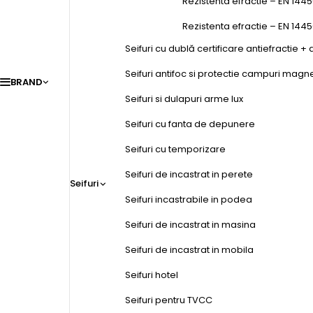
Rezistenta efractie – EN 1445
Rezistenta efractie – EN 144
Seifuri cu dublă certificare antiefractie + 
Seifuri antifoc si protectie campuri magn
BRAND
Seifuri si dulapuri arme lux
Seifuri cu fanta de depunere
Seifuri cu temporizare
Seifuri de incastrat in perete
Seifuri
Seifuri incastrabile in podea
Seifuri de incastrat in masina
Seifuri de incastrat in mobila
Seifuri hotel
Seifuri pentru TVCC