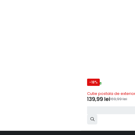
-18%
In stoc
Cutie postala de exterio
139,99
lei
169,99
lei