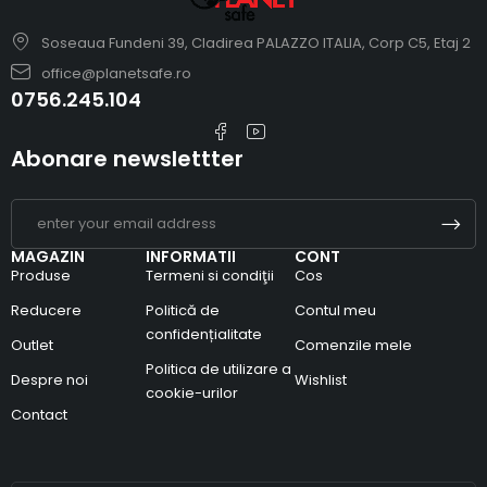
Soseaua Fundeni 39, Cladirea PALAZZO ITALIA, Corp C5, Etaj 2
office@planetsafe.ro
0756.245.104
Abonare newslettter
MAGAZIN
INFORMATII
CONT
Produse
Termeni si condiţii
Cos
Reducere
Politică de
Contul meu
confidențialitate
Outlet
Comenzile mele
Politica de utilizare a
Despre noi
Wishlist
cookie-urilor
Contact