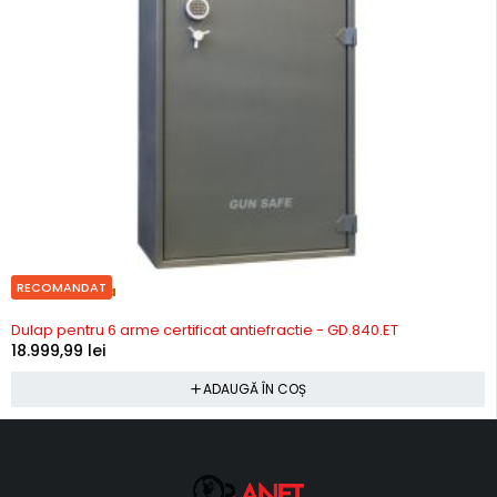
RECOMANDAT
Precomanda
Dulap pentru 6 arme certificat antiefractie - GD.840.ET
18.999,99
lei
ADAUGĂ ÎN COȘ