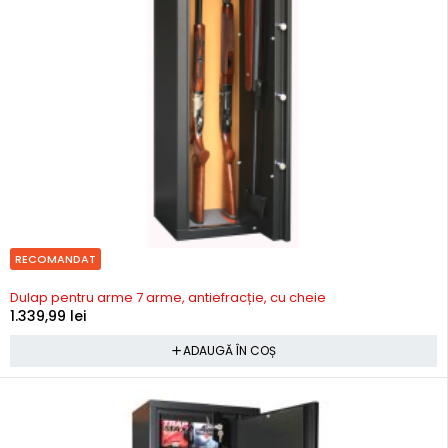
RECOMANDAT
In stoc
Dulap pentru arme 7 arme, antiefracție, cu cheie
1.339,99
lei
ADAUGĂ ÎN COȘ