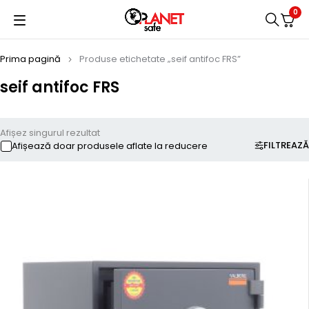
0
Prima pagină
Produse etichetate „seif antifoc FRS”
seif antifoc FRS
Afișez singurul rezultat
FILTREAZĂ
Afișează doar produsele aflate la reducere