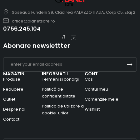
Soseaua Fundeni 39, Cladirea PALAZZO ITALIA, Corp C5, Etaj 2
office@planetsafe.ro
0756.245.104
Abonare newslettter
MAGAZIN
INFORMATII
CONT
Produse
Termeni si condiţii
Cos
Reducere
Politică de
Contul meu
confidențialitate
Outlet
Comenzile mele
Politica de utilizare a
Despre noi
Wishlist
cookie-urilor
Contact