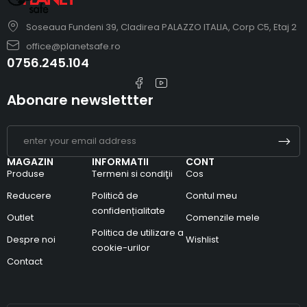
Soseaua Fundeni 39, Cladirea PALAZZO ITALIA, Corp C5, Etaj 2
office@planetsafe.ro
0756.245.104
Abonare newslettter
MAGAZIN
INFORMATII
CONT
Produse
Termeni si condiţii
Cos
Reducere
Politică de
Contul meu
confidențialitate
Outlet
Comenzile mele
Politica de utilizare a
Despre noi
Wishlist
cookie-urilor
Contact