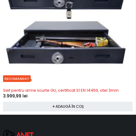
RECOMANDAT
Precomanda
Seif pentru arme scurte GU, certificat S1 EN 14450, otel 3mm
3.999,99
lei
ADAUGĂ ÎN COȘ