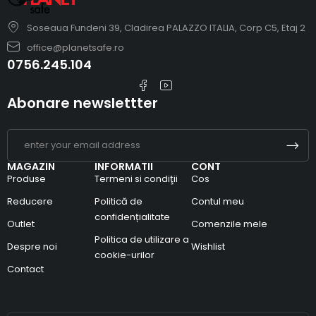
Soseaua Fundeni 39, Cladirea PALAZZO ITALIA, Corp C5, Etaj 2
office@planetsafe.ro
0756.245.104
Abonare newslettter
MAGAZIN
INFORMATII
CONT
Produse
Termeni si condiţii
Cos
Reducere
Politică de
Contul meu
confidențialitate
Outlet
Comenzile mele
Politica de utilizare a
Despre noi
Wishlist
cookie-urilor
Contact