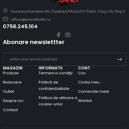
Soseaua Fundeni 39, Cladirea PALAZZO ITALIA, Corp C5, Etaj 2
office@planetsafe.ro
0756.245.104
Abonare newslettter
MAGAZIN
INFORMATII
CONT
Produse
Termeni si condiţii
Cos
Reducere
Politică de
Contul meu
confidențialitate
Outlet
Comenzile mele
Politica de utilizare a
Despre noi
Wishlist
cookie-urilor
Contact