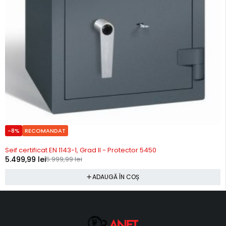
-8%
RECOMANDAT
Precomanda
Seif certificat EN 1143-1, Grad II - Protector 5450
5.499,99
lei
5.999,99
lei
ADAUGĂ ÎN COȘ