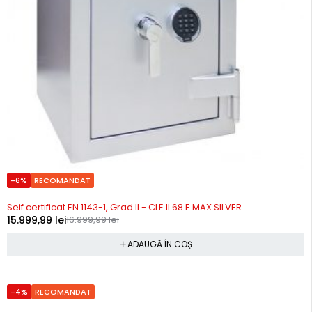
-6%
RECOMANDAT
Precomanda
Seif certificat EN 1143-1, Grad II - CLE II.68.E MAX SILVER
15.999,99
lei
16.999,99
lei
ADAUGĂ ÎN COȘ
-4%
RECOMANDAT
Precomanda