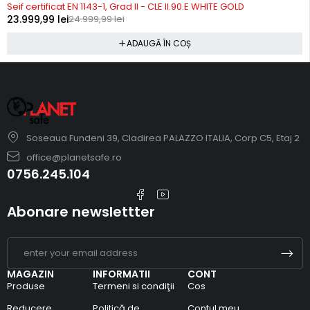
Seif certificat EN 1143-1, Grad II - CLE II.90.E WHITE GOLD
23.999,99
lei
24.999,99
lei
ADAUGĂ ÎN COȘ
Soseaua Fundeni 39, Cladirea PALAZZO ITALIA, Corp C5, Etaj 2
office@planetsafe.ro
0756.245.104
Abonare newslettter
MAGAZIN
INFORMATII
CONT
Produse
Termeni si condiţii
Cos
Reducere
Politică de
Contul meu