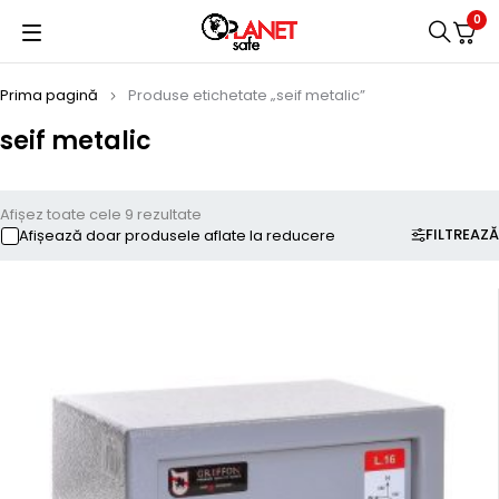
0
Prima pagină
Produse etichetate „seif metalic”
seif metalic
Afișez toate cele 9 rezultate
FILTREAZĂ
Afișează doar produsele aflate la reducere