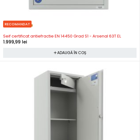
RECOMANDAT
Precomanda
Seif certificat antiefractie EN 14450 Grad S1 - Arsenal 63T EL
1.999,99
lei
ADAUGĂ ÎN COȘ