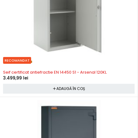
RECOMANDAT
Precomanda
Seif certificat antiefractie EN 14450 S1 - Arsenal 120KL
3.499,99
lei
ADAUGĂ ÎN COȘ