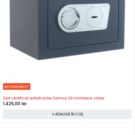
RECOMANDAT
In stoc
Seif certificat antiefractie Samoa 26 inchidere cheie
1.425,00
lei
ADAUGĂ ÎN COȘ