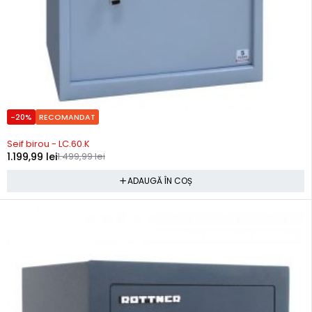
-20%
RECOMANDAT
In stoc
Seif birou - LC.60.K
1.199,99
lei
1.499,99
lei
ADAUGĂ ÎN COȘ