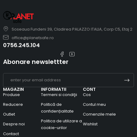
Soseaua Fundeni 39, Cladirea PALAZZO ITALIA, Corp C5, Etaj 2
office@planetsafe.ro
0756.245.104
Abonare newslettter
MAGAZIN
INFORMATII
CONT
Produse
Termeni si condiţii
Cos
Reducere
Politică de
Contul meu
confidențialitate
Outlet
Comenzile mele
Politica de utilizare a
Despre noi
Wishlist
cookie-urilor
Contact