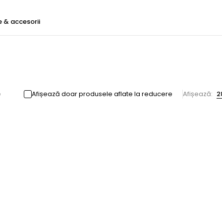
e & accesorii
e
Afișează doar produsele aflate la reducere
Afișează:
2