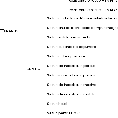
Rezistenta efractie – EN 1445
Rezistenta efractie – EN 144
Seifuri cu dublă certificare antiefractie + 
Seifuri antifoc si protectie campuri magn
BRAND
Seifuri si dulapuri arme lux
Seifuri cu fanta de depunere
Seifuri cu temporizare
Seifuri de incastrat in perete
Seifuri
Seifuri incastrabile in podea
Seifuri de incastrat in masina
Seifuri de incastrat in mobila
Seifuri hotel
Seifuri pentru TVCC