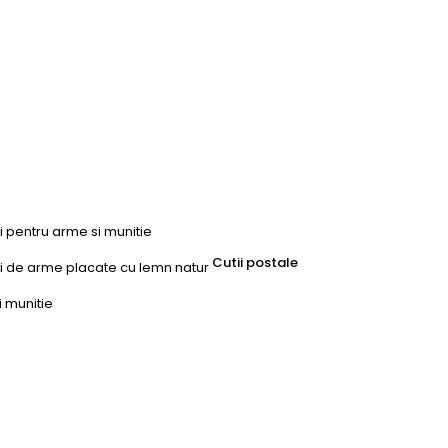
ri pentru arme si munitie
Cutii postale
uri de arme placate cu lemn natur
i munitie