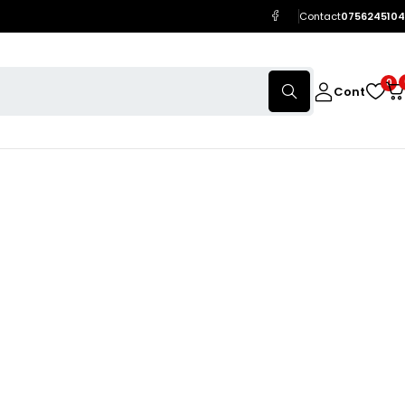
Contact
0756245104
0
Cont