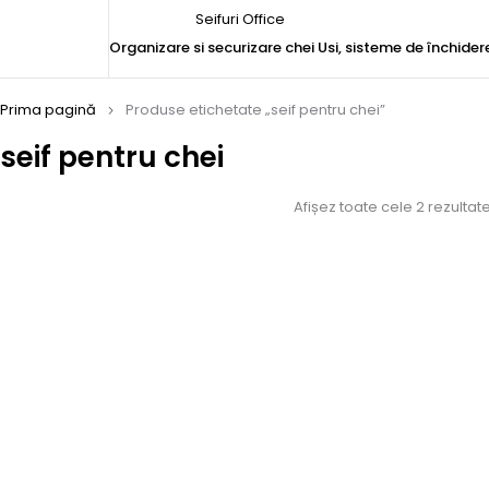
Seifuri Office
Organizare si securizare chei
Usi, sisteme de închider
Prima pagină
Produse etichetate „seif pentru chei”
seif pentru chei
Afișez toate cele 2 rezultat