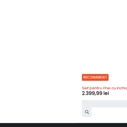
RECOMANDAT
In stoc
Seif pentru chei cu inch
2.399,99
lei