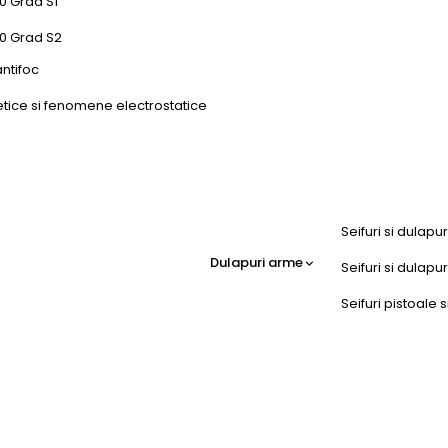
0 Grad S1
50 Grad S2
antifoc
etice si fenomene electrostatice
Seifuri si dulapu
Dulapuri arme
Seifuri si dulap
Seifuri pistoale s