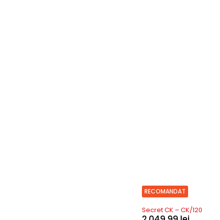
RECOMANDAT
In stoc
Secret CK – CK/120
2.049,99
lei