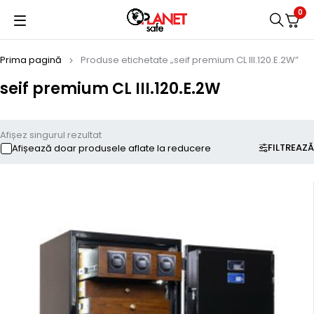
0
Prima pagină
Produse etichetate „seif premium CL III.120.E.2W”
seif premium CL III.120.E.2W
Afișez singurul rezultat
FILTREAZĂ
Afișează doar produsele aflate la reducere