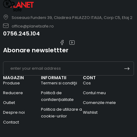
Soseaua Fundeni 39, Cladirea PALAZZO ITALIA, Corp C5, Etaj 2
office@planetsafe.ro
0756.245.104
Abonare newslettter
MAGAZIN
INFORMATII
CONT
Produse
Termeni si condiţii
Cos
Reducere
Politică de
Contul meu
confidențialitate
Outlet
Comenzile mele
Politica de utilizare a
Despre noi
Wishlist
cookie-urilor
Contact