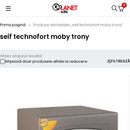
0
Prima pagină
Produse etichetate „seif technofort moby trony”
seif technofort moby trony
Afișez singurul rezultat
FILTREAZĂ
Afișează doar produsele aflate la reducere