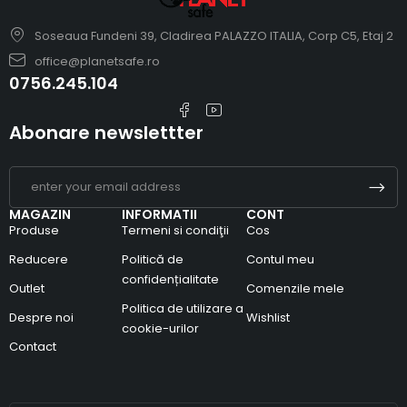
Soseaua Fundeni 39, Cladirea PALAZZO ITALIA, Corp C5, Etaj 2
office@planetsafe.ro
0756.245.104
Abonare newslettter
MAGAZIN
INFORMATII
CONT
Produse
Termeni si condiţii
Cos
Reducere
Politică de
Contul meu
confidențialitate
Outlet
Comenzile mele
Politica de utilizare a
Despre noi
Wishlist
cookie-urilor
Contact