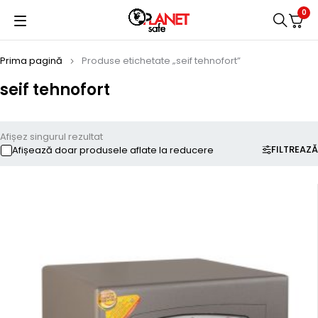
0
Prima pagină
Produse etichetate „seif tehnofort”
seif tehnofort
Afișez singurul rezultat
FILTREAZĂ
Afișează doar produsele aflate la reducere